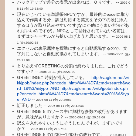
バックアップで差分の表示が出来れば、ＯＫです。 --
2006-0
8-11 (金) 19:53:40
現在いじっている単語帳NPCですが、最終的にexcelに取り
込んで作業する分、訳は対応する英文をその下の段に挿入
するほうが取り込みやすいです(なにか他にうまい方法があ
ればいいのですが)。NPCとして登録されていない名前は、
まずはジャーナルから拾い上げようと思います。 --
2006-08-1
1 (金) 20:02:58
エクセルの表示属性を標準にすると自動認識するので、文
字列にしないと自動変換されてしまいます。 --
2006-08-11 (金)
20:21:08
とりあえずGREETINGの分割は終わりました。これでどう
ですか？ --
2006-08-11 (金) 20:21:30
GREETINGに 時刻が混入している。
http://vaglem.net/wi
ki/jpob/index.php?encode_hint=%A4%D7&cmd=search&wo
rd=19%3A&type=AND
http://vaglem.net/wiki/jpob/index.ph
p?encode_hint=%A4%D7&cmd=search&word=20%3A&typ
e=AND
--
2006-08-11 (金) 20:29:53
訂正しました --
2006-08-11 (金) 20:42:44
GREETING5-5 のソース中に無駄な多数の改行があります
が、意味がありますか？ --
2006-08-11 (金) 20:58:06
訳文を入れやすいようにそうしたんですが、まずいです
か？ --
2006-08-11 (金) 21:07:11
GREETING5-5 の1230〜1293行の改行です。 --
2006-08-11