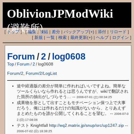
OblivionJPModWiki
(避難所)
[
トップ
] [
編集
|
凍結
|
差分
|
バックアップ
(
+
) |
添付
|
リロード
]
[
新規
|
一覧
|
検索
|
最終更新
(
+
) |
ヘルプ
|
ログイン
]
Forum
/
2
/
log0608
Top
/
Forum
/
2
/
log0608
Forum/2
,
Forum/2/LogList
途中経過版の差分が簡単に作れればいいですよね。簡単な
ツールくらいなら作れるとは思うんですが、wikiで翻訳され
た箇所の抽出がしづらそう… --
2006-07-01 (土) 00:34:25
成果物を形として出すこともモチベーション保つ上で大事
だろう。俺には作れるだけの知識がないから、とりあえず
まとめたものを誰か公開してくれることを望む。 --
2006-07-0
2 (日) 17:08:06
テスト Knightfall
http://eq2.matrix.jp/snup/src/up1247.zip
--
2006-07-02 (日) 18:38:25