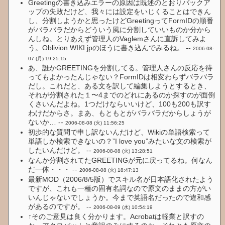
Greetingの書き込みエラーの原因は既述のとおりバックア
ップの失敗だけど、我々には設定をいじくることはできん
し、分割しようかと思ったけどGreetingってFormIDの順番
がバラバラだからどういう風に分割していいものか分から
んしね。とりあえず管理人のVaglemさんに直訴してみよ
う。Oblivion WIKI jpのほうに書き込んでみるね。 --
2006-08-
07 (月) 19:25:15
あ、誰かGREETINGを分割してる。管理人さんの反応を待
ってもよかったんじゃない？FormIDは相変わらずバラバラ
だし。これだと、ある文を訳して編集しようとするとき、
それが分割された１〜4までのどれにあるのか探すのが面倒
くさいんだよね。1つだけならいいけど、100も200も訳す
わけだからさ。まあ、もともとがバラバラだからしょうが
ないか… --
2006-08-08 (火) 11:56:25
初歩的な質問で申し訳ないんだけど、Wikiの単語検索って
単語しか検索できないの？”I love you”みたいな文の検索が
したいんだけど。 --
2006-08-08 (火) 13:28:51
なんか分割されてたGREETINGが元に戻ってるね。何なん
だ一体・・・ --
2006-08-08 (火) 18:47:13
最新MOD（2006/8/5版）でスキル名が日本語化されたよう
ですが、これも一種の固有名詞なので原文のままの方がい
いんじゃないでしょうか。今まで英語名だったので違和感
があるのですが。 --
2006-08-09 (水) 10:54:19
↑そのご意見は良く分かります。Acrobatは軽業と訳すの