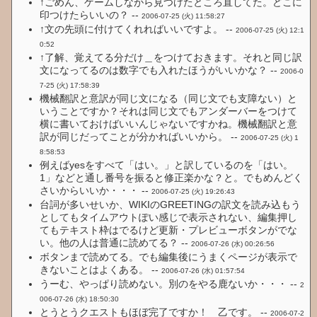
↑ごめん、ゲームしながら見つけたところ直してた。どこに
印つけたらいいの？ --
2006-07-25 (火) 11:58:27
↑文の先頭に付けてくれればいいですよ。 --
2006-07-25 (火) 12:1
0:52
↑了解、覚えてる分だけ＿をつけておきます。それと同じ訳
文になってるのは数字でも入れたほうがいいかな？ --
2006-0
7-25 (火) 17:58:39
機械翻訳と意訳が同じ文になる（同じ文でも支障ない）と
いうことですか？それは同じ文でもアンダーバーをつけて
横に書いておけばいいんじゃないですかね。機械翻訳と意
訳が同じだってことが分かればいいから。 --
2006-07-25 (火) 1
8:58:53
例えばyesをすべて「はい。」と訳しているのを「はい。
1」などと通し番号を振ると修正楽かな？と。でもめんどく
さいからいいか・・・ --
2006-07-25 (火) 19:26:43
台詞が多いせいか、WIKIのGREETINGの訳文を読み込もう
としてもタイムアウトぽい感じで表示されない、編集押し
てもテキスト枠はでるけど更新・プレビューボタンがでな
い。他の人は普通に読めてる？ --
2006-07-26 (水) 00:26:56
ボタンまで読めてる。でも編集後にうまくページが表示で
きないことはよくある。 --
2006-07-26 (水) 01:57:54
うーむ、やっぱり読めない。別のをやる鹿ないか・・・ --
2
006-07-26 (水) 18:50:30
とうとうクエストもほぼ完了ですか！ 乙です。 --
2006-07-2