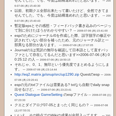
せんでした。でも、今度は結構進めれたと思います。 --
200
6-07-06 (木) 15:40:30
以前、初期クエ全部出来たって書いたけど、全然できてま
せんでした。でも、今度は結構進めれたと思います。 --
200
6-07-06 (木) 15:40:43
暫定版epsとその感想・フィードバック書き込みのページっ
て別に分けたほうがわかりやすい？ --
2006-07-06 (木) 15:41:00
espのためにジャーナル/0を作成した際、誤字脱字の修正や
訳されていない部分を補ったため、元のジャーナル訳と一
部異なる部分があります。 --
2006-07-06 (木) 17:07:05
Journalの1は荒訳の無印を確認して日本語として直すバッ
ファとして存在してるんだと思います>>2006-07-06 (木) 0
0:25:12 の人 --
2006-07-06 (木) 19:50:15
それじゃ、0、1、無印という優先度でまとめるようにしま
す。 --
2006-07-06 (木) 23:14:44
http://eq2.matrix.jp/snup/src/up1290.zip
Questのesp --
2006-
07-06 (木) 23:20:41
espの元のtxtファイルは需要ある? txtなら自動でdaily snap
出せるけど。 --
2006-07-06 (木) 23:23:41
Quest
Dialogue
GameSetting
のespファイル --
2006-07-08 (土)
07:23:33
クエとダイアログ07-05とまったく同じもの？ --
2006-07-08
(土) 07:53:31
いいえ、その時点でのWikiの成果が全部入ってます。 --
200