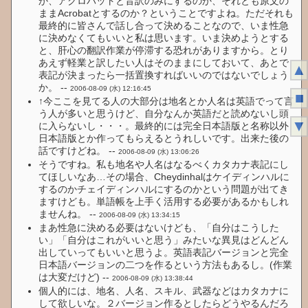
か、アクロバットと音訳のみにするのか、それとも原文の
ままAcrobatとするのか？ということですよね。ただそれも
最終的に皆さんで話し合って決めることなので、いま性急
に決めなくてもいいと私は思います。いま決めようとする
と、肝心の翻訳作業が停滞する恐れがありますから。とり
あえず軽業と訳したい人はそのままにしておいて、あとで
▲
表記が決まったら一括置換すればいいのではないでしょう
か。 --
2006-08-09 (水) 12:16:45
■
↑今ここを見てる人の大部分は地名とか人名は英語でって言
う人が多いと思うけど、自分なんか英語だと読めないし頭
▼
に入らないし・・・。最終的には完全日本語版と名称以外
日本語版とか作ってもらえるとうれしいです。出来た後の
話ですけどね。 --
2006-08-09 (水) 13:06:26
そうですね。私も地名や人名はなるべくカタカナ表記にし
てほしいなあ…その場合、Cheydinhalはケイディンハルに
するのかチェイディンハルにするのかという問題が出てき
ますけども。単語帳を上手く活用する必要があるかもしれ
ませんね。 --
2006-08-09 (水) 13:34:15
まあ性急に決める必要はないけども、「自分はこうした
い」「自分はこれがいいと思う」みたいな異見はどんどん
出していってもいいと思うよ。英語表記バージョンと完全
日本語バージョンの二つを作るという方法もあるし。(作業
は大変だけど) --
2006-08-09 (水) 13:38:44
個人的には、地名、人名、スキル、武器などはカタカナに
して欲しいな。２バージョン作るとしたらどうやるんだろ