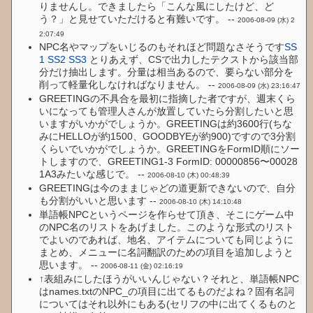
りませんし。できましたら「こんな風にしたけど、ど
う？」と見せていただけると有難いです。 --
2006-08-09 (水) 2
2:07:49
NPC名やマップをいじるのもそれほど問題なさそうです
SS
1
SS2
SS3
とりあえず、CSで出力したテクストから該当部
分だけ抽出します。分量は相当あるので、要らない部分を
削って軽量化しなければなりません。 --
2006-08-09 (水) 23:16:47
GREETINGの不具合を最初に指摘した者ですが、週末くら
いになっても管理人さんが放置していたら分割したいと思
いますがいかがでしょうか。GREETINGは約3600行(ちな
みにHELLOが約1500、GOODBYEが約900)ですので3分割
くらいでいかがでしょうか。GREETINGをFormID順にソー
トしますので、GREETING1-3 FormID: 00000856〜00028
1A3みたいな感じで。 --
2006-08-10 (木) 00:48:39
GREETINGは今のままじゃどの道更新できないので、自分
も分割がいいと思います --
2006-08-10 (木) 14:10:48
単語帳NPCというページを作らせて頂き、そこにゲーム中
のNPC名のリストをあげました。このような形式のリスト
でよいのであれば、地名、アイテムについても同じように
まとめ、メニューに名詞翻訳のための項目を追加しようと
思います。 --
2006-08-11 (金) 02:16:19
↑表組みにしたほうがいいんじゃない？それと、単語帳NPC
はnames.txtのNPC_の項目に出てるものだよね？固有名詞
についてはそれ以外にもある(セリフの中に出てくるものと