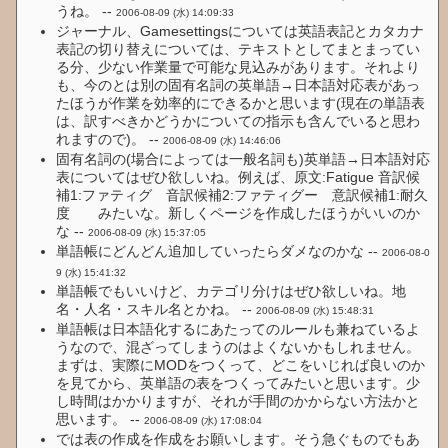
うね。 --
2006-08-09 (水) 14:09:33
ジャーナル、Gamesettingsについては英語表記とカタカナ
表記の切り替えについては、テキストとしてまとまってい
る分、少ない作業量で可能な見込みがあります。それより
も、今のとは別の固有名詞の英単語→日本語対応表があっ
たほうが作業を効率的にできるかと思います(現在の単語表
は、訳すべきかどうかについての指示も含んでいると思わ
れますので)。 --
2006-08-09 (水) 14:46:06
固有名詞の(場合によっては一般名詞も)英単語→日本語対応
表についてはぜひ欲しいね。例えば、原文:Fatigue 音訳候
補1:ファティグ 音訳候補2:ファティグー 意訳候補1:耐久
度 みたいな。新しくページを作成したほうがいいのか
な --
2006-08-09 (水) 15:37:05
単語帳にどんどん追加していったらダメなのかな --
2006-08-0
9 (水) 15:41:32
単語帳でもいいけど、カテゴリ分けはぜひ欲しいね。地
名・人名・スキル名とかね。 --
2006-08-09 (水) 15:48:31
単語帳は日本語化するにあたってのルールも兼ねているよ
うなので、混ざってしまうのはよくないかもしれません。
まずは、実際にMODをつくって、どこをいじれば良いのか
を見てから、英単語の表をつくってみたいと思います。少
し時間はかかりますが、それが手間のかからない方法かと
思います。 --
2006-08-09 (水) 17:08:04
では表の作成を作成をお願いします。そう急ぐものでもあ