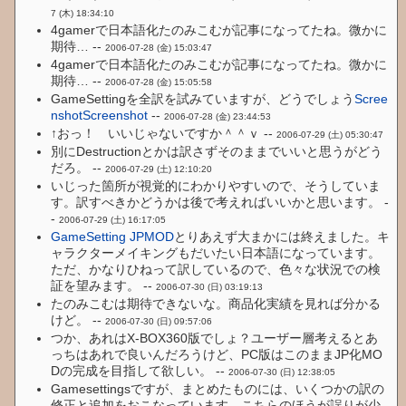
7 (木) 18:34:10
4gamerで日本語化たのみこむが記事になってたね。微かに
期待… --
2006-07-28 (金) 15:03:47
4gamerで日本語化たのみこむが記事になってたね。微かに
期待… --
2006-07-28 (金) 15:05:58
GameSettingを全訳を試みていますが、どうでしょう
Scree
nshot
Screenshot
--
2006-07-28 (金) 23:44:53
↑おっ！ いいじゃないですか＾＾ｖ --
2006-07-29 (土) 05:30:47
別にDestructionとかは訳さずそのままでいいと思うがどう
だろ。 --
2006-07-29 (土) 12:10:20
いじった箇所が視覚的にわかりやすいので、そうしていま
す。訳すべきかどうかは後で考えればいいかと思います。 -
-
2006-07-29 (土) 16:17:05
GameSetting JPMOD
とりあえず大まかには終えました。キ
ャラクターメイキングもだいたい日本語になっています。
ただ、かなりひねって訳しているので、色々な状況での検
証を望みます。 --
2006-07-30 (日) 03:19:13
たのみこむは期待できないな。商品化実績を見れば分かる
けど。 --
2006-07-30 (日) 09:57:06
つか、あれはX-BOX360版でしょ？ユーザー層考えるとあ
っちはあれで良いんだろうけど、PC版はこのままJP化MO
Dの完成を目指して欲しい。 --
2006-07-30 (日) 12:38:05
Gamesettingsですが、まとめたものには、いくつかの訳の
修正と追加をおこなっています。こちらのほうが誤りが少