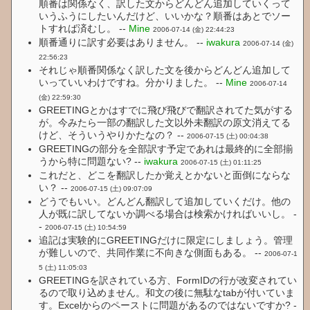
順番は関係なく、訳した文からどんどん追加していくって
いうふうにしたいんだけど、いいかな？順番はあとでソー
トすれば済むし。 --
Mine
2006-07-14 (金) 22:44:23
順番通りに訳す必要はありません。 --
iwakura
2006-07-14 (金)
22:56:23
それじゃ順番関係なく訳した文を後からどんどん追加して
いっていいわけですね。分かりました。 --
Mine
2006-07-14
(金) 22:59:30
GREETINGとかはすでに飛び飛びで翻訳されてた気がする
が。今みたら一部の翻訳した文以外未翻訳の原文消えてる
けど、そういうやりかたなの？ --
2006-07-15 (土) 00:04:38
GREETINGの部分を全部訳す予定であれは最終的に全部揃
うから特に問題ない? --
iwakura
2006-07-15 (土) 01:11:25
これだと、どこを翻訳したか覚えとかないと面倒にならな
い？ --
2006-07-15 (土) 09:07:09
どうでもいい。どんどん翻訳して追加していくだけ。他の
人が既に訳してないか調べる場合は検索かければいいし。 -
-
2006-07-15 (土) 10:54:59
追記は実験的にGREETINGだけに限定にしましょう。管理
が難しいので、共同作業に不向きな側面もある。 --
2006-07-1
5 (土) 11:05:03
GREETINGを訳されている方、FormIDの行が改変されてい
るので取り込めません。和文の後に無駄なtabが付いていま
す。Excelからのペーストに問題があるのではないですか? -