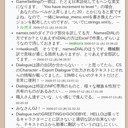
GameSettingの一部は、たとえ日本語化してもヘンな英文
になります。「You have increment to level *」の場合、
「あなたのレベルが上昇しました 20」とかになると変です
よね。なので、一緒にlevelup_menu.xmlを書き換えたバー
ジョンを配布したいのですが。ついでにstrings.xmlも。 --
トルポヌ
2006-07-11 (火) 10:02:29
names.txtのダイアログ部分を訳してる方、NamesDIALの
方ですか? とりあえずnDIALの方はExcelで作業しずらいよ
うなので消しておきます。 --
iwakura
2006-07-11 (火) 15:36:22
>>iwakura氏 そうです。namesDIALのほうです。機械翻
訳で意味が通じる箇所もありますが、とりあえず全部訳し
てます。 --
2006-07-12 (水) 08:28:57
Dialogueは誰の台詞か分からない・・・と思ってたら、CS
のCharacter→Export Dialogueで出力されるテキストにそれ
らの情報が載ってました。13MBくらいのテキストだけど、
非常に便利！ --
2006-07-12 (水) 13:07:11
Dialogueは特定のNPC専用のものと、様々な種族＆性別で
共有のものがあるみたい… --
2006-07-12 (水) 17:01:28
職人さん達すごいな、いい感じで進んでる。 --
2006-07-13 (木)
00:45:19
みなさんGJ！ --
2006-07-13 (木) 01:52:22
Dialogue.txtのGREETINGやGOODBYE、HELLOは喋って
るキャラクターごとに訳さないと適切な訳が出来ないか
ら、テキストの上から順番に翻訳っていうのはしにくい。