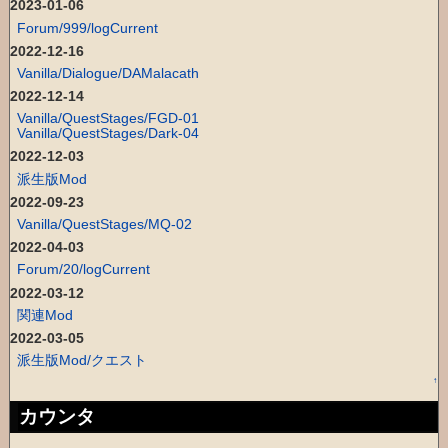
2023-01-06
Forum/999/logCurrent
2022-12-16
Vanilla/Dialogue/DAMalacath
2022-12-14
Vanilla/QuestStages/FGD-01
Vanilla/QuestStages/Dark-04
2022-12-03
派生版Mod
2022-09-23
Vanilla/QuestStages/MQ-02
2022-04-03
Forum/20/logCurrent
2022-03-12
関連Mod
2022-03-05
派生版Mod/クエスト
↑
カウンタ