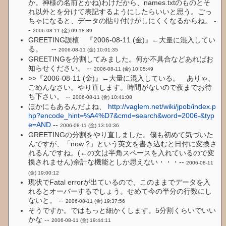
か。神様の名前とかね)わけだから、names.txtのものとそ
れ以外とを分けて表記するようにしたらいいと思う。ごっ
ちゃになると、データの貼り付けがしにくくなるからね。 -
-
2006-08-11 (金) 09:18:39
GREETING誤植 『2006-08-11 (金)』←大量に混入してい
る。 --
2006-08-11 (金) 10:01:35
GREETINGを分割してみました。何か不具合などあればお
知らせください。 --
2006-08-11 (金) 10:05:49
>>『2006-08-11 (金)』←大量に混入している。 ありゃ、
ごめんなさい。やり直します。時間がないので夜までお待
ち下さい。 --
2006-08-11 (金) 10:41:08
ほかにもあるんだよね、
http://vaglem.net/wiki/jpob/index.p
hp?encode_hint=%A4%D7&cmd=search&word=2006-&typ
e=AND
--
2006-08-11 (金) 13:10:36
GREETINGの分割をやり直しました。僕も初めて気づいた
んですが、「now ?」という英文を書き込むと日付に変換さ
れるんですね。(←の文は半角スペースを入れているので変
換されません)余計な機能としか思えない・・・--
2006-08-11
(金) 19:00:12
現状でFatal errorが出ているので、このままでデータを入
れるとオーバーするでしょう。せめて今の半分の行数にし
ないと。 --
2006-08-11 (金) 19:37:56
そうですか。ではもっと細かくします。5分割くらいでいい
かな --
2006-08-11 (金) 19:44:11