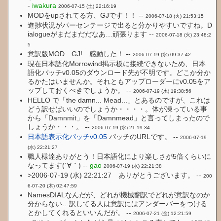
-
iwakura
2006-07-15 (土) 22:16:19
MODをupされてる方、GJです！！ --
2006-07-18 (火) 21:53:15
進捗状況がパーセンテージで出ると分かりやすいですね。D
ialogueがまだまだだなあ…頑張ります --
2006-07-18 (火) 23:48:2
5
意訳版MOD GJ! 感動した！ --
2006-07-19 (水) 09:37:42
現在日本語化Morrowind掲示板に接続できないため、日本
語化パッチv0.05のダウンロード先が不明です。どこか分か
るかたはいませんか。それともアップローダーにv0.05をア
ップしておくべきでしょうか。 --
2006-07-19 (水) 19:38:56
HELLO で「the damn... Mead...」とあるのですが、これは
どう訳せばいいのでしょうか・・・・。体が凍っている事
から「Damnmit」を「Damnmead」と言ってしまったので
しょうか・・・。 --
2006-07-19 (水) 21:19:34
日本語表示化パッチv0.05
パッチのURLです。 --
2006-07-19
(水) 22:21:27
職人様達ありがとう！日本語化により楽しさが5倍くらいに
なってます(´∀｀) --
gao
2006-07-19 (水) 22:21:38
>2006-07-19 (水) 22:21:27 ありがとうございます。 --
200
6-07-20 (木) 02:47:59
NamesDIALなんだが、どれが機械翻訳でどれが意訳なのか
分からない…訳してる人は意訳にはアンダーバーをつける
とかしてくれるといいんだが。 --
2006-07-21 (金) 12:21:59