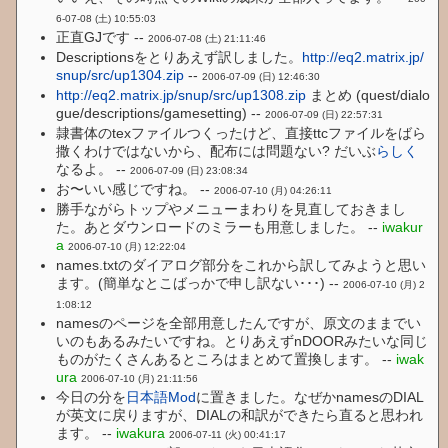
6-07-08 (土) 10:55:03
正直GJです --
2006-07-08 (土) 21:11:46
Descriptionsをとりあえず訳しました。
http://eq2.matrix.jp/
snup/src/up1304.zip
--
2006-07-09 (日) 12:46:30
http://eq2.matrix.jp/snup/src/up1308.zip
まとめ (quest/dialo
gue/descriptions/gamesetting) --
2006-07-09 (日) 22:57:31
隷書体のtexファイルつくったけど、直接ttcファイルをばら
撒くわけではないから、配布には問題ない? だいぶ
らしく
なるよ。 --
2006-07-09 (日) 23:08:34
お〜いい感じですね。 --
2006-07-10 (月) 04:26:11
勝手ながらトップやメニューまわりを見直しておきまし
た。あとダウンロードのミラーも用意しました。 --
iwakur
a
2006-07-10 (月) 12:22:04
names.txtのダイアログ部分をこれから訳してみようと思い
ます。(簡単なとこばっかで申し訳ない･･･) --
2006-07-10 (月) 2
1:08:12
namesのページを全部用意したんですが、原文のままでい
いのもあるみたいですね。とりあえずnDOORみたいな同じ
ものがたくさんあるところはまとめて置換します。 --
iwak
ura
2006-07-10 (月) 21:11:56
今日の分を
日本語Mod
に置きました。なぜかnamesのDIAL
が英文に戻りますが、DIALの和訳ができたら直ると思われ
ます。 --
iwakura
2006-07-11 (火) 00:41:17