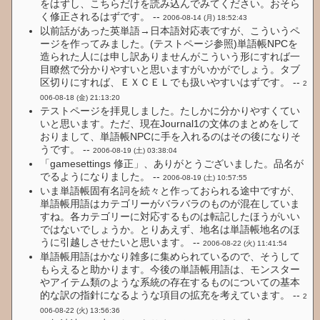
をはずし、こちらだけを読み込んでみてください。おそら
く修正されるはずです。 --
2006-08-14 (月) 18:52:43
以前話があった英単語→日本語対応表ですが、こういうペ
ージを作ってみました。(テストページ参照)単語帳NPCを
造られた人には申し訳ありませんがこういう形にすれば一
目瞭然で分かりやすいと思いますがいかがでしょう。タブ
区切りにすれば、ＥＸＣＥＬでも扱いやすいはずです。 --
2
006-08-18 (金) 21:13:20
テストページを拝見しました。たしかに分かりやすくてい
いと思います。ただ、現在Journal1の文体のまとめをして
おりまして、単語帳NPCに手を入れるのはその後になりそ
うです。 --
2006-08-19 (土) 03:38:04
「gamesettings 修正」、ありがとうございました。品名が
でるようになりました。 --
2006-08-19 (土) 10:57:55
いま単語帳固有名詞を続々と作っておられる途中ですが、
単語帳用語はカテゴリーがバラバラのものが混在していま
すね。各カテゴリーに対応するものは転記したほうがいい
ではないでしょうか。とりあえず、地名は単語帳地名のほ
うに引越しさせたいと思います。 --
2006-08-22 (火) 11:41:54
単語帳用語はかなり雑多に集められているので、そうして
もらえると助かります。今後の単語帳用語は、モンスター
やアイテム類のような系統の存在するものについての基本
的な訳の指針になるような項目の拡充を考えています。 --
2
006-08-22 (火) 13:56:36