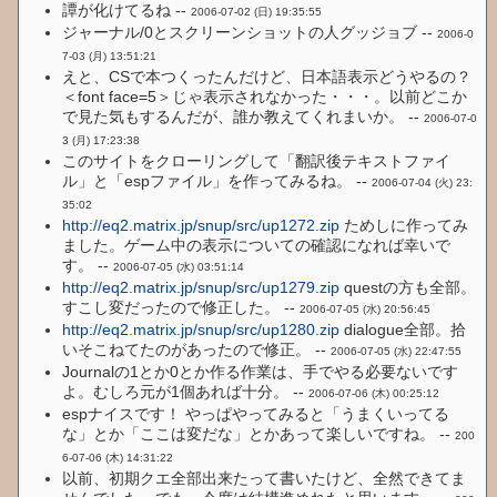
譚が化けてるね --
2006-07-02 (日) 19:35:55
ジャーナル/0とスクリーンショットの人グッジョブ --
2006-0
7-03 (月) 13:51:21
えと、CSで本つくったんだけど、日本語表示どうやるの？
＜font face=5＞じゃ表示されなかった・・・。以前どこか
で見た気もするんだが、誰か教えてくれまいか。 --
2006-07-0
3 (月) 17:23:38
このサイトをクローリングして「翻訳後テキストファイ
ル」と「espファイル」を作ってみるね。 --
2006-07-04 (火) 23:
35:02
http://eq2.matrix.jp/snup/src/up1272.zip
ためしに作ってみ
ました。ゲーム中の表示についての確認になれば幸いで
す。 --
2006-07-05 (水) 03:51:14
http://eq2.matrix.jp/snup/src/up1279.zip
questの方も全部。
すこし変だったので修正した。 --
2006-07-05 (水) 20:56:45
http://eq2.matrix.jp/snup/src/up1280.zip
dialogue全部。拾
いそこねてたのがあったので修正。 --
2006-07-05 (水) 22:47:55
Journalの1とか0とか作る作業は、手でやる必要ないです
よ。むしろ元が1個あれば十分。 --
2006-07-06 (木) 00:25:12
espナイスです！ やっぱやってみると「うまくいってる
な」とか「ここは変だな」とかあって楽しいですね。 --
200
6-07-06 (木) 14:31:22
以前、初期クエ全部出来たって書いたけど、全然できてま