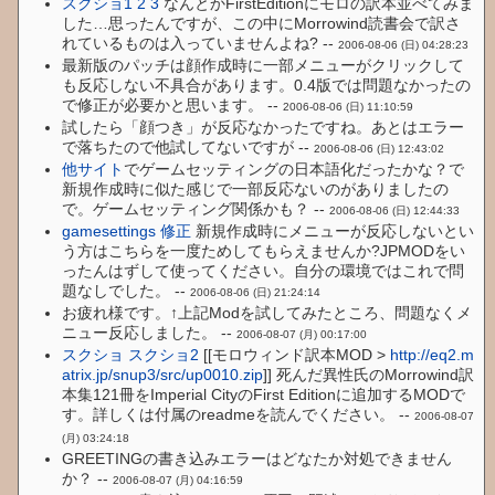
スクショ1
2
3
なんとかFirstEditionにモロの訳本並べてみま
した…思ったんですが、この中にMorrowind読書会で訳さ
れているものは入っていませんよね? --
2006-08-06 (日) 04:28:23
最新版のパッチは顔作成時に一部メニューがクリックして
も反応しない不具合があります。0.4版では問題なかったの
で修正が必要かと思います。 --
2006-08-06 (日) 11:10:59
試したら「顔つき」が反応なかったですね。あとはエラー
で落ちたので他試してないですが --
2006-08-06 (日) 12:43:02
他サイト
でゲームセッティングの日本語化だったかな？で
新規作成時に似た感じで一部反応ないのがありましたの
で。ゲームセッティング関係かも？ --
2006-08-06 (日) 12:44:33
gamesettings 修正
新規作成時にメニューが反応しないとい
う方はこちらを一度ためしてもらえませんか?JPMODをい
ったんはずして使ってください。自分の環境ではこれで問
題なしでした。 --
2006-08-06 (日) 21:24:14
お疲れ様です。↑上記Modを試してみたところ、問題なくメ
ニュー反応しました。 --
2006-08-07 (月) 00:17:00
スクショ
スクショ2
[[モロウィンド訳本MOD >
http://eq2.m
atrix.jp/snup3/src/up0010.zip
]] 死んだ異性氏のMorrowind訳
本集121冊をImperial CityのFirst Editionに追加するMODで
す。詳しくは付属のreadmeを読んでください。 --
2006-08-07
(月) 03:24:18
GREETINGの書き込みエラーはどなたか対処できません
か？ --
2006-08-07 (月) 04:16:59