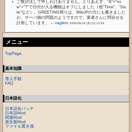
ご無沙汰して申しわけありません。とりあえず、"&"+"no
w"+"?"で日付が入る機能はオフにしました（他"Time"、"Da
te"など）。GREETING周りは、WikiJPの方にも書きました
が、サーバ側の問題のようですので、業者さんに問合せを
計画しています。 --
vaglem
2006-08-24 (木) 22:13:54
メニュー
TopPage
↑
基本知識
導入手順
FAQ
↑
日本語化
日本語化パッチ
日本語Mod
関連Mod
派生版Mod
ファイル置き場