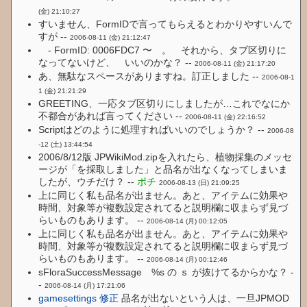
(金) 21:10:27
すいません、FormIDで言ってもらえるとわかりやすいんで
すが --
2006-08-11 (金) 21:12:47
- FormID: 0006FDC7 〜 。 それから、タブ区切りに
なってないけど、 いいのかな？ --
2006-08-11 (金) 21:17:20
あ、無駄なスペースがありますね。訂正しました --
2006-08-1
1 (金) 21:21:29
GREETING、一応タブ区切りにしましたが…これでなにか
不都合があれば言ってください --
2006-08-11 (金) 22:16:52
Scriptはどのように処理すればいいのでしょうか？ --
2006-08
-12 (土) 13:44:54
2006/8/12版 JPWikiMod.zipを入れたら、植物採集のメッセ
ージが「を採取しました」と品名が出なくなってしまいま
したが、ウチだけ？ --
ポチ
2006-08-13 (日) 21:09:25
上に同じく私も品名が出ません。あと、アイテムに効果や
時間、対象等が複数設定されてると説明欄に収まらず見づ
らいものもあります。 --
2006-08-14 (月) 00:12:05
上に同じく私も品名が出ません。あと、アイテムに効果や
時間、対象等が複数設定されてると説明欄に収まらず見づ
らいものもあります。 --
2006-08-14 (月) 00:12:46
sFloraSuccessMessage %s の ｓ が抜けてるからかな？ -
-
2006-08-14 (月) 17:21:06
gamesettings 修正
品名が出ないという人は、一旦JPMOD