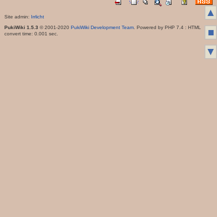
▲
Site admin:
Irrlicht
PukiWiki 1.5.3
© 2001-2020
PukiWiki Development Team
. Powered by PHP 7.4 : HTML
■
convert time: 0.001 sec.
▼