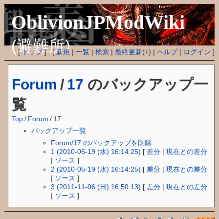
OblivionJPModWiki
(避難所)
[
トップ
] [
新規
|
一覧
|
検索
|
最終更新
(
+
) |
ヘルプ
|
ログイン
]
Forum
/
17
のバックアップ一
覧
Top
/
Forum
/
17
バックアップ一覧
Forum/17 のバックアップを削除
1 (2010-05-19 (水) 16:14:25)
[
差分
|
現在との差分
|
ソース
]
2 (2010-05-19 (水) 16:14:25)
[
差分
|
現在との差分
|
ソース
]
3 (2011-11-06 (日) 16:50:13)
[
差分
|
現在との差分
|
ソース
]