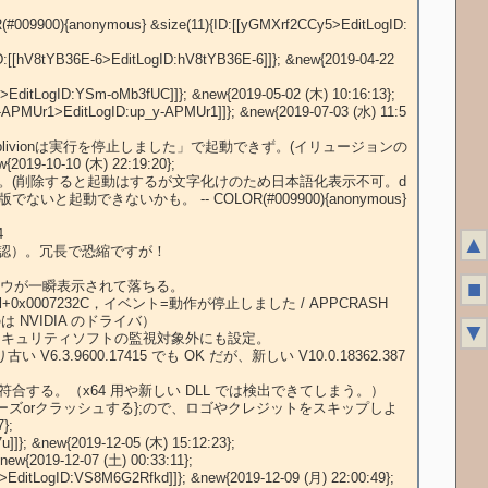
▲
■
▼