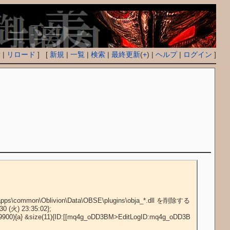
付
|
リロード
] [
新規
|
一覧
|
検索
|
最終更新
(
+
) |
ヘルプ
|
ログイン
]