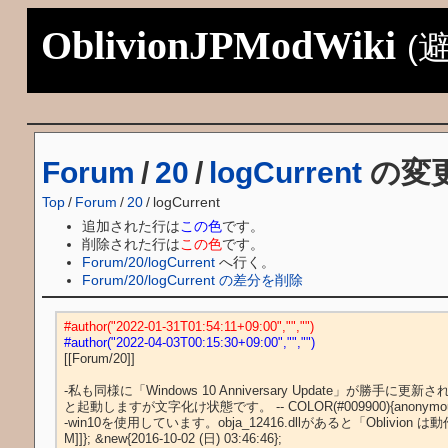
OblivionJPModWiki
(
Forum
/
20
/
logCurrent
の変
Top
/
Forum
/
20
/
logCurrent
追加された行は
この色
です。
削除された行は
この色
です。
Forum/20/logCurrent
へ行く。
Forum/20/logCurrent の差分を削除
#author("2022-01-31T01:54:11+09:00","","")
#author("2022-04-03T00:15:30+09:00","","")