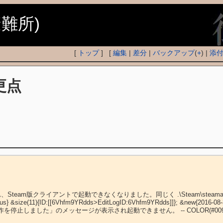
避難所)
[
トップ
] [
編集
|
差分
|
バックアップ
(
+
) |
添
更点