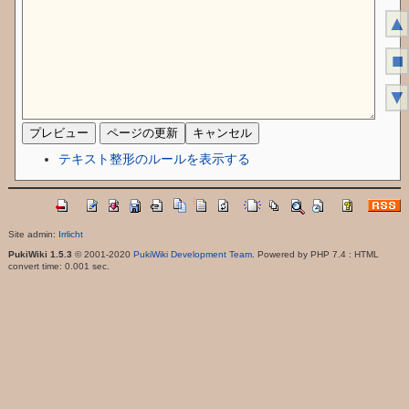
▲
■
▼
テキスト整形のルールを表示する
Site admin:
Irrlicht
PukiWiki 1.5.3
© 2001-2020
PukiWiki Development Team
. Powered by PHP 7.4 : HTML
convert time: 0.001 sec.