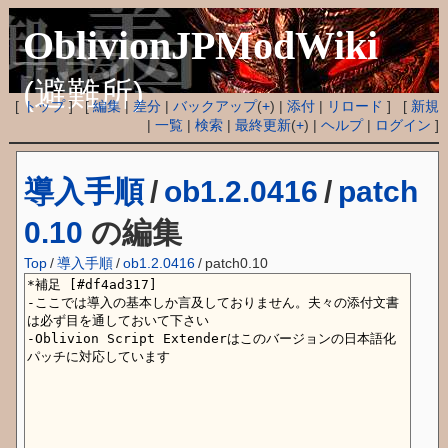
OblivionJPModWiki
(避難所)
[
トップ
] [
編集
|
差分
|
バックアップ
(
+
) |
添付
|
リロード
] [
新規
|
一覧
|
検索
|
最終更新
(
+
) |
ヘルプ
|
ログイン
]
導入手順
/
ob1.2.0416
/
patch
0.10
の編集
Top
/
導入手順
/
ob1.2.0416
/
patch0.10