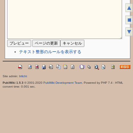
▲
■
▼
テキスト整形のルールを表示する
Site admin:
Irrlicht
PukiWiki 1.5.3
© 2001-2020
PukiWiki Development Team
. Powered by PHP 7.4 : HTML
convert time: 0.001 sec.