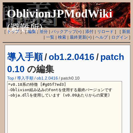
OblivionJPModWiki
(避難所)
[
トップ
] [
編集
|
差分
|
バックアップ
(
+
) |
添付
|
リロード
] [
新規
|
一覧
|
検索
|
最終更新
(
+
) |
ヘルプ
|
ログイン
]
導入手順
/
ob1.2.0416
/
patch
0.10
の編集
Top
/
導入手順
/
ob1.2.0416
/
patch0.10