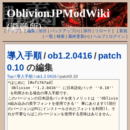
OblivionJPModWiki
(避難所)
[
トップ
] [
編集
|
差分
|
バックアップ
(
+
) |
添付
|
リロード
] [
新規
|
一覧
|
検索
|
最終更新
(
+
) |
ヘルプ
|
ログイン
]
導入手順
/
ob1.2.0416
/
patch
0.10
の編集
Top
/
導入手順
/
ob1.2.0416
/
patch0.10