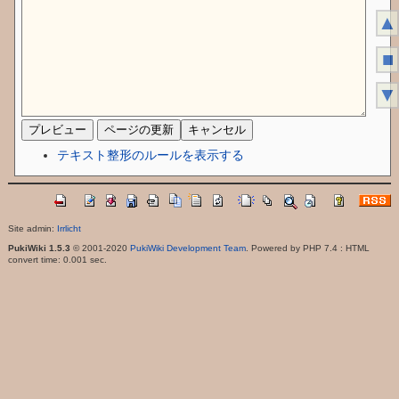
▲
■
▼
テキスト整形のルールを表示する
Site admin:
Irrlicht
PukiWiki 1.5.3
© 2001-2020
PukiWiki Development Team
. Powered by PHP 7.4 : HTML
convert time: 0.001 sec.