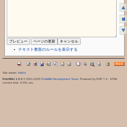
▲
■
▼
テキスト整形のルールを表示する
Site admin:
Irrlicht
PukiWiki 1.5.3
© 2001-2020
PukiWiki Development Team
. Powered by PHP 7.4 : HTML
convert time: 0.001 sec.