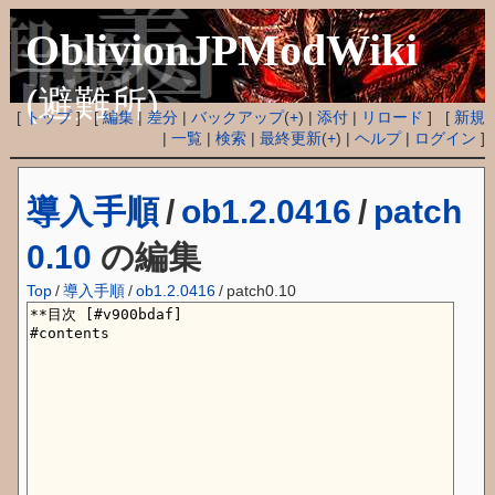
OblivionJPModWiki
(避難所)
[
トップ
] [
編集
|
差分
|
バックアップ
(
+
) |
添付
|
リロード
] [
新規
|
一覧
|
検索
|
最終更新
(
+
) |
ヘルプ
|
ログイン
]
導入手順
/
ob1.2.0416
/
patch
0.10
の編集
Top
/
導入手順
/
ob1.2.0416
/
patch0.10