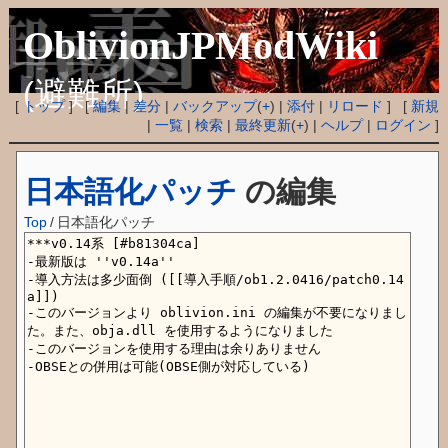
OblivionJPModWiki
(避難所)
[
トップ
] [
編集
|
差分
|
バックアップ
(
+
) |
添付
|
リロード
] [
新規
|
一覧
|
検索
|
最終更新
(
+
) |
ヘルプ
|
ログイン
]
日本語化パッチ
の編集
Top
/
日本語化パッチ