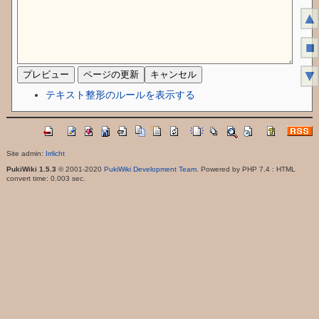
▲
■
▼
テキスト整形のルールを表示する
Site admin:
Irrlicht
PukiWiki 1.5.3
© 2001-2020
PukiWiki Development Team
. Powered by PHP 7.4 : HTML
convert time: 0.003 sec.