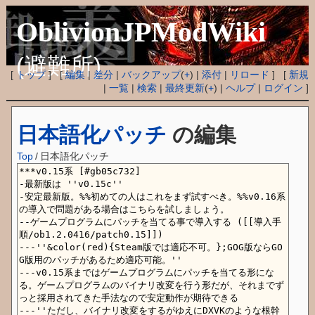
OblivionJPModWiki
(避難所)
[
トップ
] [
編集
|
差分
|
バックアップ
(
+
) |
添付
|
リロード
] [
新規
|
一覧
|
検索
|
最終更新
(
+
) |
ヘルプ
|
ログイン
]
日本語化パッチ
の編集
Top
/
日本語化パッチ