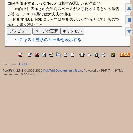
▲
■
▼
テキスト整形のルールを表示する
Site admin:
Irrlicht
PukiWiki 1.5.3
© 2001-2020
PukiWiki Development Team
. Powered by PHP 7.4 : HTML
convert time: 0.002 sec.