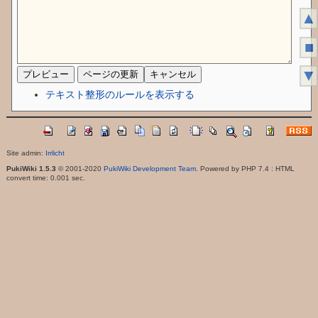
▲
■
▼
テキスト整形のルールを表示する
Site admin:
Irrlicht
PukiWiki 1.5.3
© 2001-2020
PukiWiki Development Team
. Powered by PHP 7.4 : HTML
convert time: 0.001 sec.