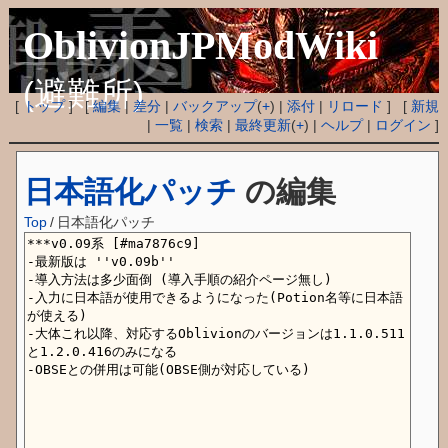
OblivionJPModWiki
(避難所)
[
トップ
] [
編集
|
差分
|
バックアップ
(
+
) |
添付
|
リロード
] [
新規
|
一覧
|
検索
|
最終更新
(
+
) |
ヘルプ
|
ログイン
]
日本語化パッチ
の編集
Top
/
日本語化パッチ