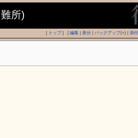
避難所)
[
トップ
] [
編集
|
差分
|
バックアップ
(
+
) |
添