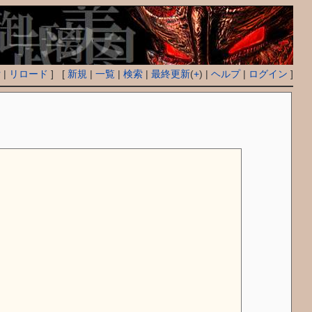
付
|
リロード
] [
新規
|
一覧
|
検索
|
最終更新
(
+
) |
ヘルプ
|
ログイン
]