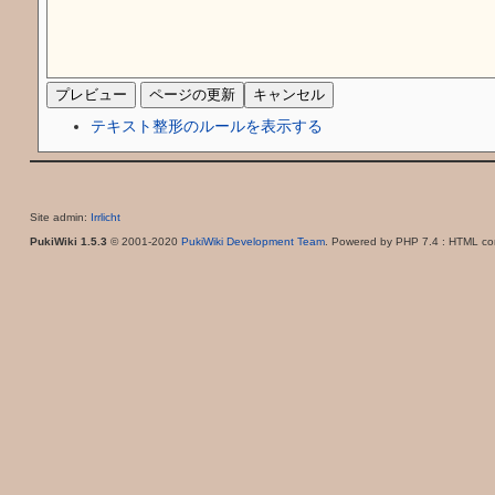
テキスト整形のルールを表示する
Site admin:
Irrlicht
PukiWiki 1.5.3
© 2001-2020
PukiWiki Development Team
. Powered by PHP 7.4 : HTML con