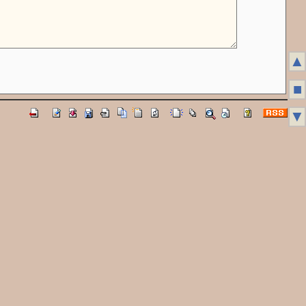
▲
■
▼