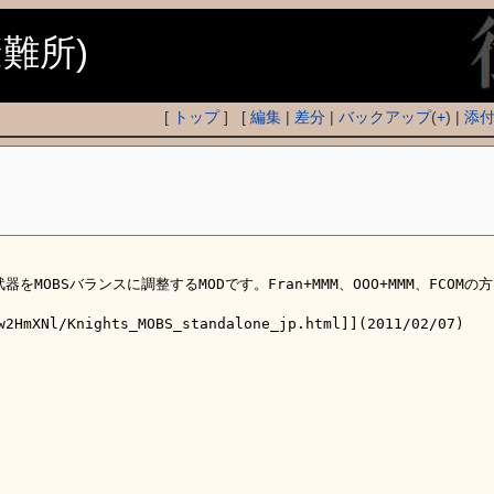
避難所)
[
トップ
] [
編集
|
差分
|
バックアップ
(
+
) |
添