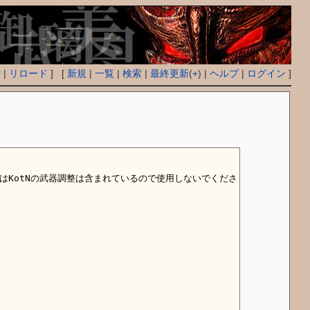
付
|
リロード
] [
新規
|
一覧
|
検索
|
最終更新
(
+
) |
ヘルプ
|
ログイン
]