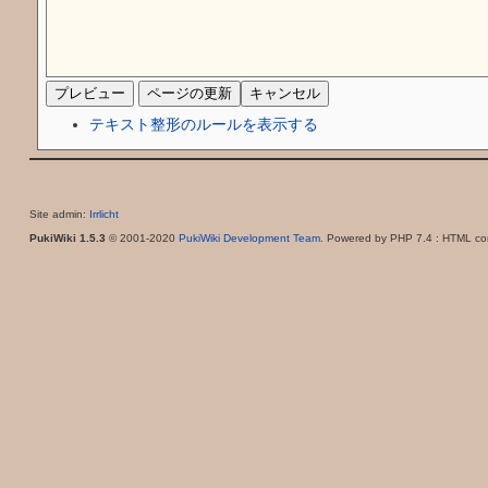
テキスト整形のルールを表示する
Site admin:
Irrlicht
PukiWiki 1.5.3
© 2001-2020
PukiWiki Development Team
. Powered by PHP 7.4 : HTML con