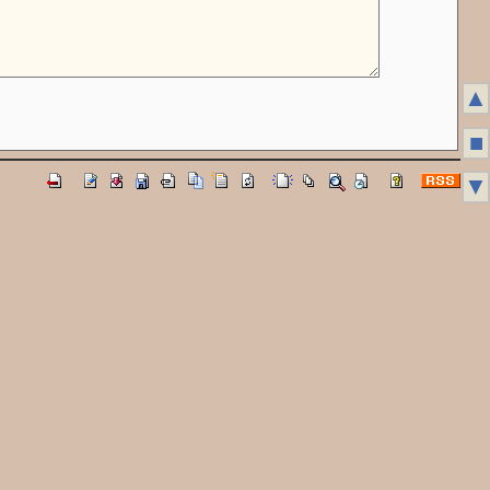
▲
■
▼