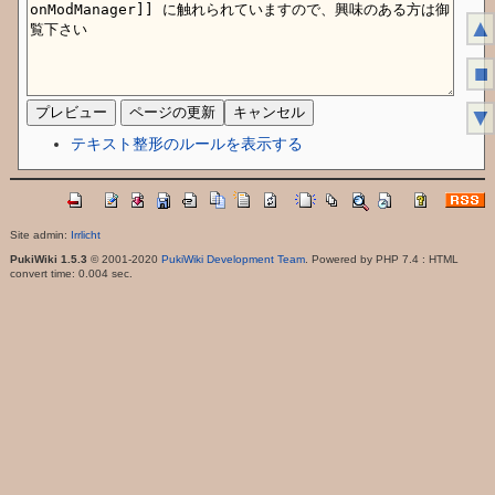
▲
■
▼
テキスト整形のルールを表示する
Site admin:
Irrlicht
PukiWiki 1.5.3
© 2001-2020
PukiWiki Development Team
. Powered by PHP 7.4 : HTML
convert time: 0.004 sec.