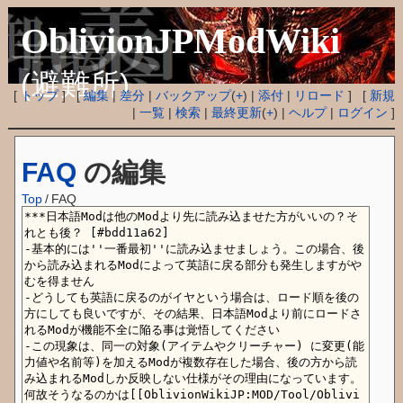
OblivionJPModWiki
(避難所)
[
トップ
] [
編集
|
差分
|
バックアップ
(
+
) |
添付
|
リロード
] [
新規
|
一覧
|
検索
|
最終更新
(
+
) |
ヘルプ
|
ログイン
]
FAQ
の編集
Top
/
FAQ