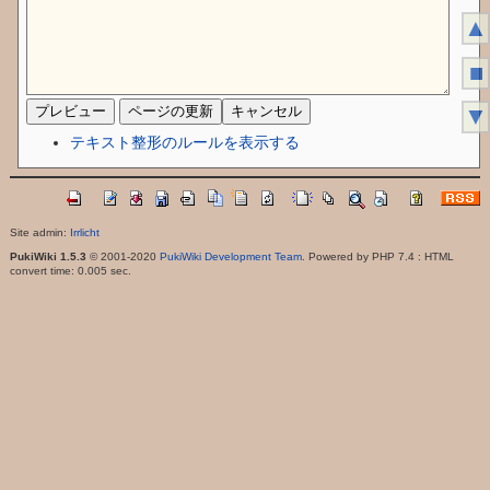
▲
■
▼
テキスト整形のルールを表示する
Site admin:
Irrlicht
PukiWiki 1.5.3
© 2001-2020
PukiWiki Development Team
. Powered by PHP 7.4 : HTML
convert time: 0.005 sec.