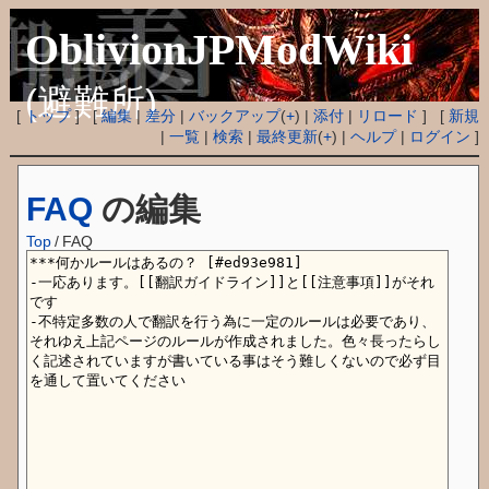
OblivionJPModWiki
(避難所)
[
トップ
] [
編集
|
差分
|
バックアップ
(
+
) |
添付
|
リロード
] [
新規
|
一覧
|
検索
|
最終更新
(
+
) |
ヘルプ
|
ログイン
]
FAQ
の編集
Top
/
FAQ