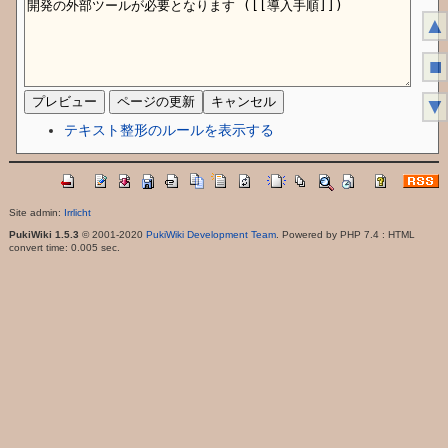
▲
■
▼
テキスト整形のルールを表示する
Site admin:
Irrlicht
PukiWiki 1.5.3
© 2001-2020
PukiWiki Development Team
. Powered by PHP 7.4 : HTML
convert time: 0.005 sec.