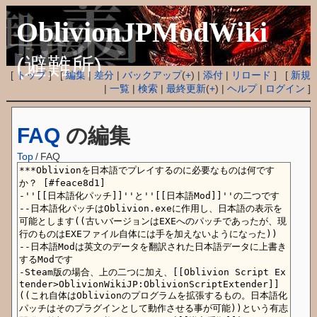
OblivionJPModWiki
(避難所)
[
トップ
] [
編集
|
差分
|
バックアップ
(
+
) |
添付
|
リロード
] [
新規
|
一覧
|
検索
|
最終更新
(
+
) |
ヘルプ
|
ログイン
]
FAQ
の編集
Top
/
FAQ