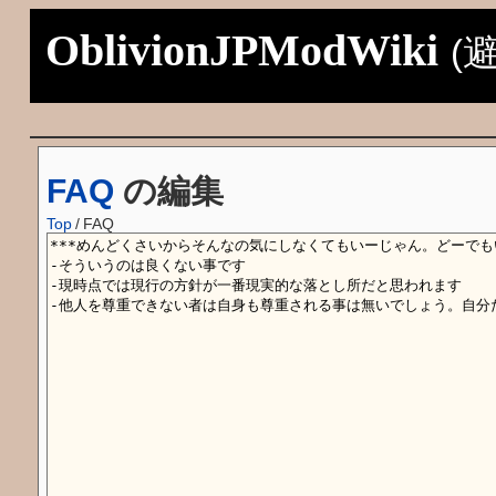
OblivionJPModWiki
(
FAQ
の編集
Top
/
FAQ