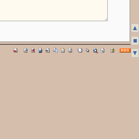
▲
■
▼