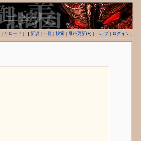
付
|
リロード
] [
新規
|
一覧
|
検索
|
最終更新
(
+
) |
ヘルプ
|
ログイン
]