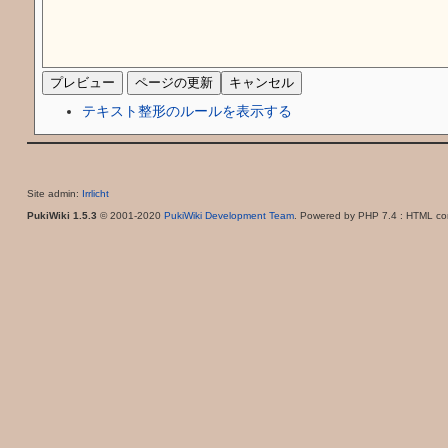
テキスト整形のルールを表示する
Site admin:
Irrlicht
PukiWiki 1.5.3
© 2001-2020
PukiWiki Development Team
. Powered by PHP 7.4 : HTML con