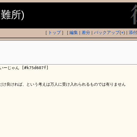
避難所)
[
トップ
] [
編集
|
差分
|
バックアップ
(
+
) |
添