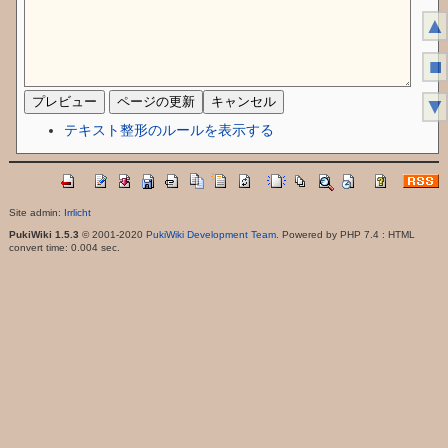
▲
■
▼
テキスト整形のルールを表示する
Site admin:
Irrlicht
PukiWiki 1.5.3
© 2001-2020
PukiWiki Development Team
. Powered by PHP 7.4 : HTML
convert time: 0.004 sec.