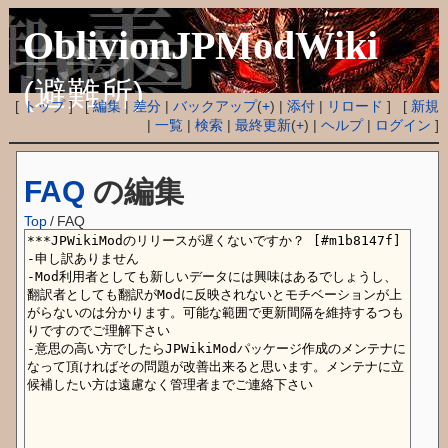
OblivionJPModWiki
(避難所)
[
トップ
] [
編集
|
差分
|
バックアップ
(
+
) |
添付
|
リロード
] [
新規
|
一覧
|
検索
|
最終更新
(
+
) |
ヘルプ
|
ログイン
]
FAQ
の編集
Top
/
FAQ