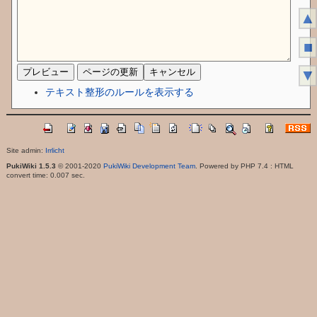
▲
■
▼
テキスト整形のルールを表示する
Site admin:
Irrlicht
PukiWiki 1.5.3
© 2001-2020
PukiWiki Development Team
. Powered by PHP 7.4 : HTML
convert time: 0.007 sec.