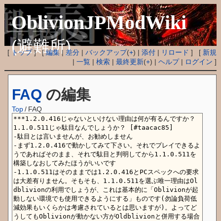
OblivionJPModWiki
(避難所)
[
トップ
] [
編集
|
差分
|
バックアップ
(
+
) |
添付
|
リロード
] [
新規
|
一覧
|
検索
|
最終更新
(
+
) |
ヘルプ
|
ログイン
]
FAQ
の編集
Top
/
FAQ