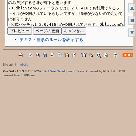
▲
■
▼
テキスト整形のルールを表示する
Site admin:
Irrlicht
PukiWiki 1.5.3
© 2001-2020
PukiWiki Development Team
. Powered by PHP 7.4 : HTML
convert time: 0.006 sec.