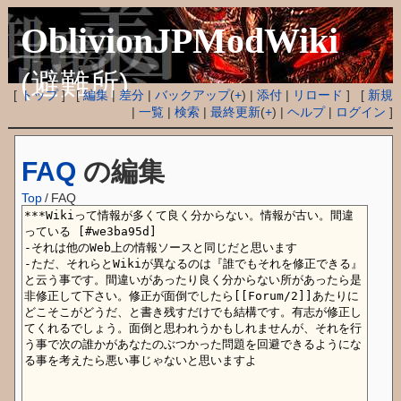
OblivionJPModWiki
(避難所)
[
トップ
] [
編集
|
差分
|
バックアップ
(
+
) |
添付
|
リロード
] [
新規
|
一覧
|
検索
|
最終更新
(
+
) |
ヘルプ
|
ログイン
]
FAQ
の編集
Top
/
FAQ