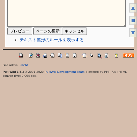
▲
■
▼
テキスト整形のルールを表示する
Site admin:
Irrlicht
PukiWiki 1.5.3
© 2001-2020
PukiWiki Development Team
. Powered by PHP 7.4 : HTML
convert time: 0.004 sec.