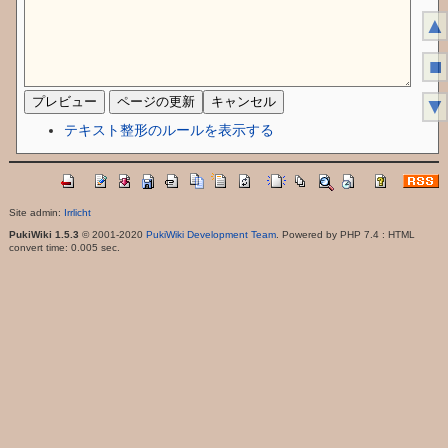
▲
■
▼
テキスト整形のルールを表示する
Site admin:
Irrlicht
PukiWiki 1.5.3
© 2001-2020
PukiWiki Development Team
. Powered by PHP 7.4 : HTML
convert time: 0.005 sec.