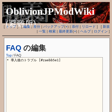
OblivionJPModWiki
(避難所)
[
トップ
] [
編集
|
差分
|
バックアップ
(
+
) |
添付
|
リロード
] [
新規
|
一覧
|
検索
|
最終更新
(
+
) |
ヘルプ
|
ログイン
]
FAQ
の編集
Top
/
FAQ