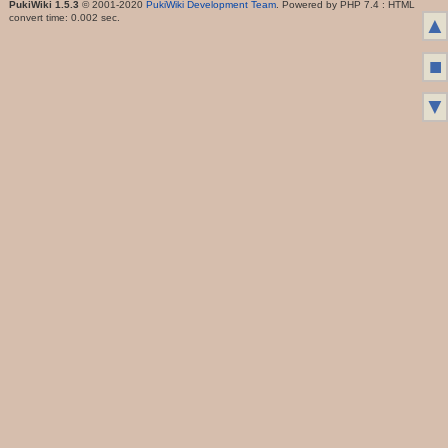
PukiWiki 1.5.3
© 2001-2020
PukiWiki Development Team
. Powered by PHP 7.4 : HTML
convert time: 0.002 sec.
▲
■
▼