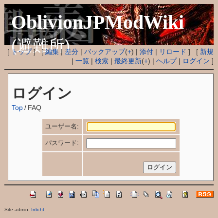
OblivionJPModWiki
(避難所)
[
トップ
] [
編集
|
差分
|
バックアップ
(
+
) |
添付
|
リロード
] [
新規
|
一覧
|
検索
|
最終更新
(
+
) |
ヘルプ
|
ログイン
]
ログイン
Top
/
FAQ
ユーザー名:
パスワード:
Site admin:
Irrlicht