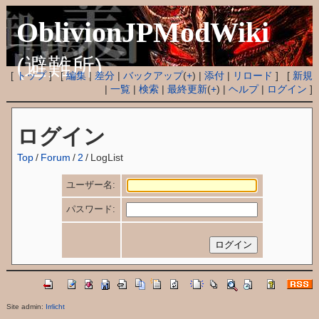
OblivionJPModWiki
(避難所)
[
トップ
] [
編集
|
差分
|
バックアップ
(
+
) |
添付
|
リロード
] [
新規
|
一覧
|
検索
|
最終更新
(
+
) |
ヘルプ
|
ログイン
]
ログイン
Top
/
Forum
/
2
/
LogList
ユーザー名:
パスワード:
Site admin:
Irrlicht