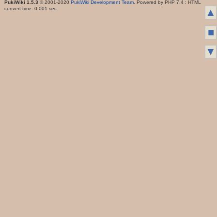
PukiWiki 1.5.3
© 2001-2020
PukiWiki Development Team
. Powered by PHP 7.4 : HTML
convert time: 0.001 sec.
▲
■
▼