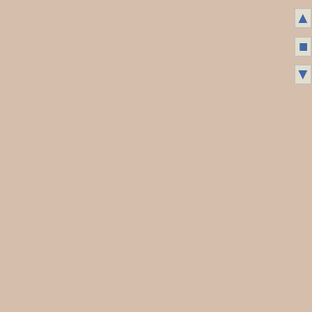
▲
■
▼