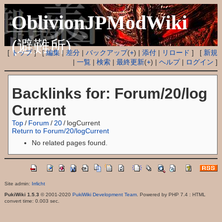
OblivionJPModWiki
(避難所)
[
トップ
] [
編集
|
差分
|
バックアップ
(
+
) |
添付
|
リロード
] [
新規
|
一覧
|
検索
|
最終更新
(
+
) |
ヘルプ
|
ログイン
]
Backlinks for: Forum/20/log
Current
Top
/
Forum
/
20
/
logCurrent
Return to Forum/20/logCurrent
No related pages found.
Site admin:
Irrlicht
PukiWiki 1.5.3
© 2001-2020
PukiWiki Development Team
. Powered by PHP 7.4 : HTML
convert time: 0.003 sec.