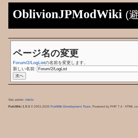
OblivionJPModWiki
(
ページ名の変更
Forum/2/LogList
の名前を変更します。
新しい名前:
Site admin:
Irrlicht
PukiWiki 1.5.3
© 2001-2020
PukiWiki Development Team
. Powered by PHP 7.4 : HTML con