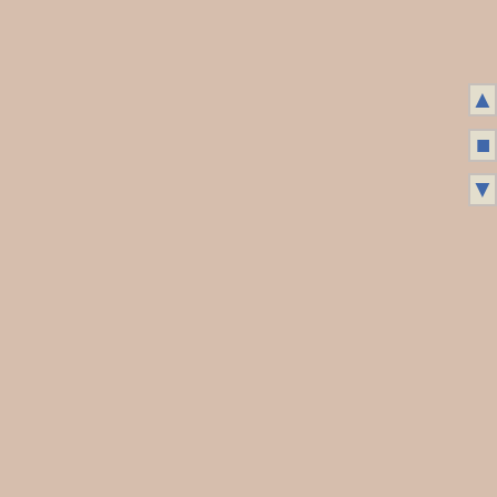
▲
■
▼