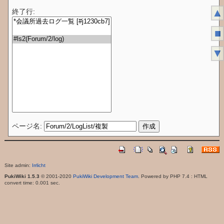
▲
終了行:
■
▼
ページ名:
Site admin:
Irrlicht
PukiWiki 1.5.3
© 2001-2020
PukiWiki Development Team
. Powered by PHP 7.4 : HTML
convert time: 0.001 sec.