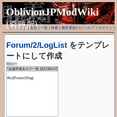
OblivionJPModWiki
(避難所)
[
トップ
] [
新規
|
一覧
|
検索
|
最終更新
(
+
) |
ヘルプ
|
ログイン
]
Forum/2/LogList
をテンプレ
ートにして作成
開始行: