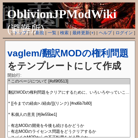
OblivionJPModWiki
(避難所)
[
トップ
] [
新規
|
一覧
|
検索
|
最終更新
(
+
) |
ヘルプ
|
ログイン
]
vaglem/翻訳MODの権利問題
をテンプレートにして作成
開始行: