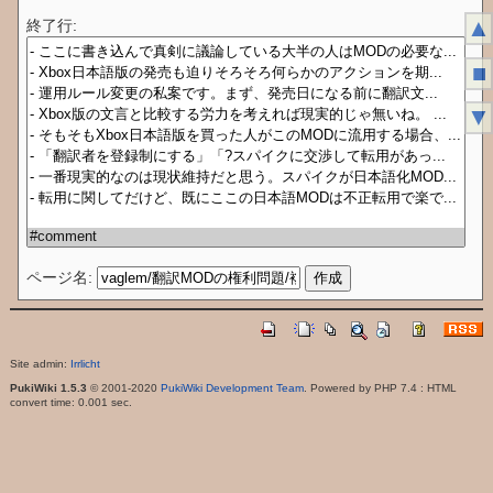
▲
終了行:
■
▼
ページ名:
Site admin:
Irrlicht
PukiWiki 1.5.3
© 2001-2020
PukiWiki Development Team
. Powered by PHP 7.4 : HTML
convert time: 0.001 sec.