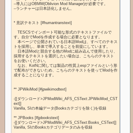
--導入にはOBMM(Oblivion Mod Manager)が必要です。

--ランチャーは日本語化しません。

* 意訳テキスト [#humantranstext]

　TESCSでインポート可能な形式のテキストファイルで
す。自分でModを作成する場合に必要となります。

　本ページで公開されている日本語Modは、すべてのテキス
トを採用し、単体で導入することを前提にしています。

　日本語Modと競合する他のModに組み込んで使用したり、
採用するテキストを選択したい場合は、こちらのテキスト
をお使いください。

　なお、KotNに関しては製品の性質上espファイルという形
で配布ができないため、こちらのテキストを使ってModを作
成することになります。

** JPWikiMod [#jpwikimodtext]

-[[ダウンロード>JPModWiki_AFS_CSText:JPWikiMod_CST
ext]]

Vanilla, SIの本編データ(Booksカテゴリを除く)を収録

** JPBooks [#jpbookstext]

-[[ダウンロード>JPModWiki_AFS_CSText:Books_CSText]]

Vanilla, SIのBooksカテゴリデータのみを収録
