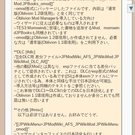
Mod:JPBooks_omod]]''

▼
--omod形式にパッケージしたファイルです。内容は『通常
版(Oblivion 1.2環境用)』と全く同じです

--Oblivion Mod Managerを導入している方向け

--ウィザードに従えば必要なものは導入されます

--TES3:Morrowindに登場した書物を追加するMod、morrowin
dJPBooksも同梱されています

--omod版はOblivion 1.2環境用しか作成されてません。必要
な方は『通常版(Oblivion 1.1環境用)』をご利用下さい。

**DLC [#dlc]

-''[[全DLC用 差分ファイル>JPModWiki_AFS_JPWikiMod:JP
WikiMod_DLC_All]]''

--他の翻訳Modとは異なり、espファイルに当てる差分パッ
チとして提供されています。これは、DLCがesp形式のMod
として作成されている為です((SIは本体esmファイルにマー
ジされている為、本体と同様な手法で日本語化が可能))。

--導入方法等は同梱のテキストをご参照ください。

--これ単独でDLC1〜DLC9の全てのDLCを日本語化します

--Oblivion 1.1環境用は作成しておりませんが多分これでも問
題は無いと思います

**その他 [#misc]

　以下は必須ではありません。お好みでどうぞ。

-''[[JPWikiMenu>JPModWiki_AFS_JPWikiMod:JPWikiMenu
_omod]]''

--ユーザーインターフェイスの日本語化を行います。
