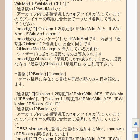
WikiMod:JPWikiMod_Ob1.1]]''

--通常版のJPWikiModです

--アーカイブ内に各種環境用のespファイルが入っています
のでプレイヤーの環境に合わせて一つだけ選択して導入し
てください

-''omod版'' ''[[ Oblivion 1.2環境用>JPModWiki_AFS_JPWiki
Mod:JPWikiMod_omod]]''

--omod形式にパッケージしたJPWikiModです。内容は『通
常版(Oblivion 1.2環境用)』と全く同じです

--Oblivion Mod Managerを導入している方向け

--ウィザードに従えば必要なものは導入されます

--omod版はOblivion 1.2環境用しか作成されてません。必要
な方は『通常版(Oblivion 1.1環境用)』をご利用下さい。

**書物 (JPBooks) [#jpbooks]

　ゲーム世界に存在する書物や手紙の類のみを日本語化し
ます。

-''通常版'' ''[[Oblivion 1.2環境用>JPModWiki_AFS_JPWikiMo
d:JPBooks]]'', ''[[Oblivion 1.1環境用>JPModWiki_AFS_JPWi
kiMod:JPBooks_Ob1.1]]''

--通常版のJPBooksです

--アーカイブ内に各種環境用のespファイルが入っています
のでプレイヤーの環境に合わせて選択して導入してくださ
▲
い

--TES3:Morrowindに登場した書物を追加するMod、morrowin
dJPBooksも同梱されています

■
-''omod版'' ''[[ Oblivion 1.2環境用>JPModWiki_AFS_JPWiki