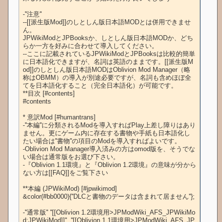
-''注意''

--[[派生版Mod]]のしとしん版日本語MODとは併用できませ
ん。

JPWikiModとJPBooksか、しとしん版日本語MODか、どち
らか一方を好みに合わせて導入してください。

--ここに記載されているJPWikiModとJPBooksは比較的簡単
に日本語化できますが、名詞は英語のままです。[[派生版M
od]]のしとしん版日本語MODはOblivion Mod Manager（略
称はOBMM）の導入が別途必要ですが、名詞も含めほぼ全
てを日本語化すること（完全日本語化）が可能です。

**目次 [#contents]

#contents

* 意訳Mod [#humantrans]

-''本編''に分類されるModを導入すればPlay上差し障りはあり
ません。更にゲーム内に存在する書物や手紙も日本語化し
たい場合は''書物''の項目のModを導入すればよいです。

-Oblivion Mod Manager導入済みの方はomod版を、そうでな
い場合は通常版をお選び下さい。

-『Oblivion 1.1環境』と『Oblivion 1.2環境』の意味が分から
ない方は[[FAQ]]をご覧下さい

**本編 (JPWikiMod) [#jpwikimod]

&color(#bb0000){''DLCと書物のデータは含まれて居ません''};

-''通常版'' ''[[Oblivion 1.2環境用>JPModWiki_AFS_JPWikiMo
d:JPWikiMod]]'', ''[[Oblivion 1.1環境用>JPModWiki_AFS_JP