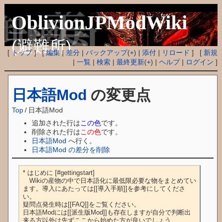
OblivionJPModWiki
(避難所)
[
トップ
] [
編集
|
差分
|
バックアップ
(
+
) |
添付
|
リロード
] [
新規
|
一覧
|
検索
|
最終更新
(
+
) |
ヘルプ
|
ログイン
]
日本語Mod
の変更点
Top
/
日本語Mod
追加された行は
この色
です。
削除された行は
この色
です。
日本語Mod
へ行く。
日本語Mod の差分を削除
* はじめに [#gettingstart]

　Wikiの産物の中で日本語化に最低限必要な物をまとめてい
ます。導入にあたっては[[導入手順]]を参考にしてくださ
い。

疑問点発生時は[[FAQ]]をご覧ください。

日本語Modには[[派生版Mod]]も存在しますが自分で判断出
来る方以外は先ずここから始めた方が良いでしょう
