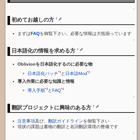
↑
初めてお越しの方
†
まずは
FAQ
を御覧下さい。必要な情報は大抵揃っています
↑
日本語化の情報を求める方
†
Oblivionを日本語化するのに必要な物
*1
*2
日本語化パッチ
と
日本語Mod
導入作業に必要な知識と情報
*3
*4
導入手順
と
FAQ
↑
翻訳プロジェクトに興味のある方
†
注意事項
及び、
翻訳ガイドライン
を御覧下さい
現状の課題は書物の翻訳と名詞翻訳環境の整備です
↑