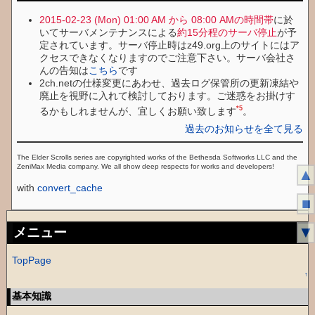
2015-02-23 (Mon) 01:00 AM から 08:00 AMの時間帯
に於
いてサーバメンテナンスによる
約15分程のサーバ停止
が予
定されています。サーバ停止時はz49.org上のサイトにはア
クセスできなくなりますのでご注意下さい。サーバ会社さ
んの告知は
こちら
です
2ch.netの仕様変更にあわせ、過去ログ保管所の更新凍結や
廃止を視野に入れて検討しております。ご迷惑をお掛けす
*5
るかもしれませんが、宜しくお願い致します
。
過去のお知らせを全て見る
The Elder Scrolls series are copyrighted works of the Bethesda Softworks LLC and the
ZeniMax Media company. We all show deep respects for works and developers!
▲
with
convert_cache
■
▼
メニュー
TopPage
↑
基本知識