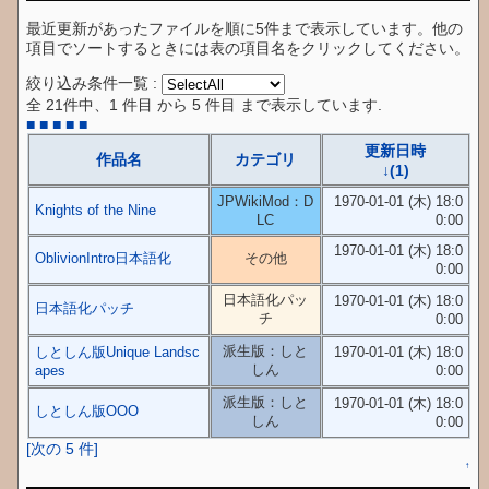
最近更新があったファイルを順に5件まで表示しています。他の
項目でソートするときには表の項目名をクリックしてください。
絞り込み条件一覧 :
全 21件中、1 件目 から 5 件目 まで表示しています.
■
■
■
■
■
更新日時
作品名
カテゴリ
↓(1)
JPWikiMod：D
1970-01-01 (木) 18:0
Knights of the Nine
LC
0:00
1970-01-01 (木) 18:0
OblivionIntro日本語化
その他
0:00
日本語化パッ
1970-01-01 (木) 18:0
日本語化パッチ
チ
0:00
派生版：しと
しとしん版Unique Landsc
1970-01-01 (木) 18:0
しん
apes
0:00
派生版：しと
1970-01-01 (木) 18:0
しとしん版OOO
しん
0:00
[次の 5 件]
↑