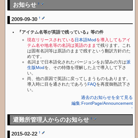
お知らせ
†
2009-09-30
†
『アイテム名等が英語で残っている』等の件
現在リリースされている
日本語Mod
を導入してもアイ
テム名や地名等の名詞は英語のまま
で残ります。これ
は固有名詞等は原語のままで残すという翻訳方針のた
めです。
名詞まで日本語化されたバージョンをお望みの方は
派
生版Mod
を、その特徴を理解した上で導入して下さ
い。
尚、他の原因で英語に戻ってしまうものもあります。
導入時に目を通されたであろう
FAQ
を再度御熟読下さ
い。
過去のお知らせを全て見る
編集:FrontPage/Announcement
↑
避難所管理人からのお知らせ
†
2015-02-22
†