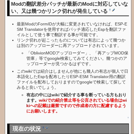
Modの翻訳差分パッチが最新のModに対応していな
い、又は幾つかリンク切れが発生している
†
最新ModのFormIDが大幅に変更されていなければ、ESP-E
SM Translatorを使用すればパッチ適応したEspを翻訳ファ
イルとして使う事で翻訳する事が可能です。
リンク切れが起こったものについては有志によって幾つか
は別のアップローダーに再アップロードされています。
「OblivionMODアップローダー」、「再アップMOD保
管庫」等でgoogle検索してみてください。幾つかのア
ップローダーが見つかるはずです。
このwikiでは紹介はしませんが他にも幾人の有志が個人で日
本語化したEspを配布したりESP-ESM Translator用の翻訳
ファイルを配布しておりますのでgoogleで検索して探して
みると良いでしょう。
有志の中にはwikiで紹介する事を断っている方もおり
ます。
wikiでの紹介禁止等を公言されている場合はwi
kiへの記載は厳禁ですので作成者の方に配慮するよう
にお願いします。
↑
現在の状況
†