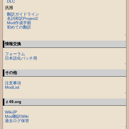
DLC
汎用
翻訳ガイドライン
名詞和訳Project2
Mod作成手順
初めての翻訳
↑
情報交換
フォーラム
日本語化パッチ用
↑
その他
注意事項
ModList
↑
ｚ49.org
WikiJP
Mod翻訳Wiki
過去ログ保管
↑