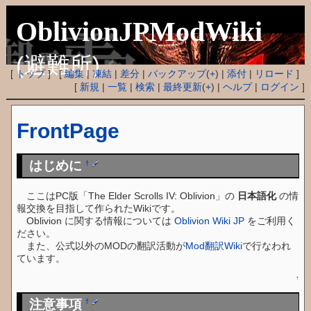
OblivionJPModWiki
(避難所)
[
トップ
] [
編集
|
凍結
|
差分
|
バックアップ
(
+
) |
添付
|
リロード
]
[
新規
|
一覧
|
検索
|
最終更新
(
+
) |
ヘルプ
|
ログイン
]
FrontPage
はじめに
†
ここはPC版「The Elder Scrolls IV: Oblivion」の
日本語化
の情
報交換を目指して作られたWikiです。
Oblivion に関する情報については
Oblivion Wiki JP
をご利用く
ださい。
また、公式以外のMODの翻訳活動が
Mod翻訳Wiki
で行なわれ
ています。
↑
注意事項
†