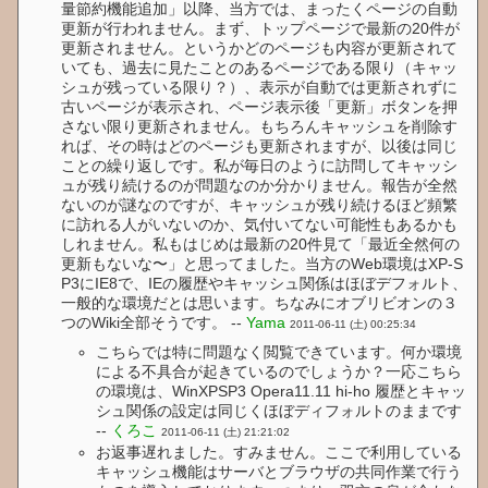
量節約機能追加」以降、当方では、まったくページの自動
更新が行われません。まず、トップページで最新の20件が
更新されません。というかどのページも内容が更新されて
いても、過去に見たことのあるページである限り（キャッ
シュが残っている限り？）、表示が自動では更新されずに
古いページが表示され、ページ表示後「更新」ボタンを押
さない限り更新されません。もちろんキャッシュを削除す
れば、その時はどのページも更新されますが、以後は同じ
ことの繰り返しです。私が毎日のように訪問してキャッシ
ュが残り続けるのが問題なのか分かりません。報告が全然
ないのが謎なのですが、キャッシュが残り続けるほど頻繁
に訪れる人がいないのか、気付いてない可能性もあるかも
しれません。私もはじめは最新の20件見て「最近全然何の
更新もないな〜」と思ってました。当方のWeb環境はXP-S
P3にIE8で、IEの履歴やキャッシュ関係はほぼデフォルト、
一般的な環境だとは思います。ちなみにオブリビオンの３
つのWiki全部そうです。 --
Yama
2011-06-11 (土) 00:25:34
こちらでは特に問題なく閲覧できています。何か環境
による不具合が起きているのでしょうか？一応こちら
の環境は、WinXPSP3 Opera11.11 hi-ho 履歴とキャッ
シュ関係の設定は同じくほぼディフォルトのままです
--
くろこ
2011-06-11 (土) 21:21:02
お返事遅れました。すみません。ここで利用している
キャッシュ機能はサーバとブラウザの共同作業で行う