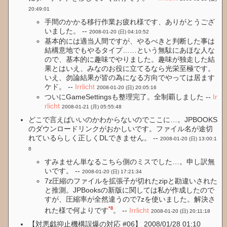
20:49:01
手間のかかる移行作業お疲れ様です、ありがとうござ
いました。 --
2008-01-20 (日) 04:10:52
基本的には適当人間ですが、やるべきと判断した事は
結構意地でもやるタイプ……という無駄にあほな人な
ので、基本的に趣味でやりました。趣味が独走した結
果とはいえ、みなのお役に立てるなら光栄至極です。
いえ、勿論結果が皆の為になる方向でやっては居ます
ケド。 --
Irrlicht
2008-01-20 (日) 20:05:16
ついにGameSettingsも整理完了。全制覇しました --
Ir
rlicht
2008-01-21 (月) 05:55:48
どこで言えばいいのかわからないのでここに…。JPBOOKS
のダウンロードリンクがおかしいです。ファイル名が途切
れているらしく正しくDLできません。 --
2008-01-20 (日) 13:00:1
8
すみません単なるこちら側のミスでした…。申し訳無
いです。 --
2008-01-20 (日) 17:21:34
7z圧縮のファイルを拡張子が切れたzipと勘違いされた
と推測。JPBooksの新版に関しては私が作成したので
すが、圧縮率が全然違うので7zを使いました。解決さ
*8
れた様で何よりです
。 --
Irrlicht
2008-01-20 (日) 20:11:18
【対悪戯抑止機構誤爆の対応 #06】 2008/01/28 01:10