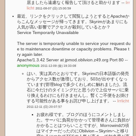
居ましたら遠慮なく報告して頂けると助かります --
Irr
licht
2011-08-07 (日) 15:00:59
最近、リンクをクリックして閲覧しようとするとApacheか
らこんなメッセージが帰ってきます。Skyrimがあまりにも
人気が高い影響でアクセスが殺到しているとか？
Service Temporarily Unavailable
The server is temporarily unable to service your request du
e to maintenance downtime or capacity problems. Please t
ry again later.
Apache/1.3.42 Server at jpmod.oblivion.z49.org Port 80 --
anonymous
2011-12-09 (金) 19:33:08
はい、実は其のとおりです。Skyrimの日本語版の発売
からアクセス数が激増しており、503が出やすくなっ
ています(管理blogで多少くわしめに触れました)。流
石に今だけのタイミングだと思うので上位サーバに乗
り換えるわけにも行きませんし。暫くご不便をお掛け
する可能性がある事をお詫び申し上げます。 --
Irrlicht
2011-12-11 (日) 20:07:57
お疲れ様です。ブログのほうにコメントしまし
た。サーバに負荷がかかって管理者さんに負担が
かかることはつらいことですが、Morrowindの頃
はマイナーだったのにOblivion→Skyrimへと移り