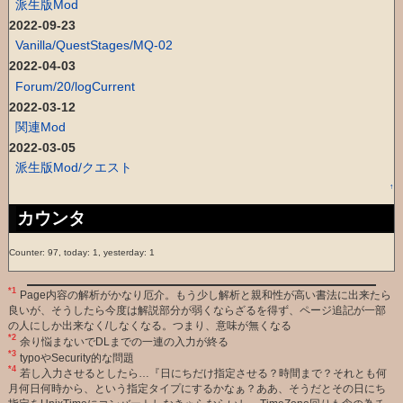
派生版Mod
2022-09-23
Vanilla/QuestStages/MQ-02
2022-04-03
Forum/20/logCurrent
2022-03-12
関連Mod
2022-03-05
派生版Mod/クエスト
↑
カウンタ
Counter: 97, today: 1, yesterday: 1
*1
Page内容の解析がかなり厄介。もう少し解析と親和性が高い書法に出来たら
良いが、そうしたら今度は解説部分が弱くならざるを得ず、ページ追記が一部
の人にしか出来なく/しなくなる。つまり、意味が無くなる
*2
余り悩まないでDLまでの一連の入力が終る
*3
typoやSecurity的な問題
*4
若し入力させるとしたら…『日にちだけ指定させる？時間まで？それとも何
月何日何時から、という指定タイプにするかなぁ？ああ、そうだとその日にち