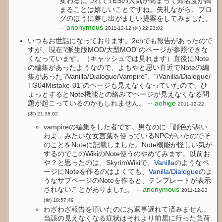
変わるにつれてTESの人気が高まって知名度が高
まることは嬉しいことですね。失礼ながら、ブロ
グのほうに差し出がましい提案をしてみました。
--
anonymous
2011-12-12 (月) 22:23:02
いつもお世話になっております。2chでも報告があったので
すが、現在"/派生版MOD/大型MOD"のページが参照できな
くなっています。（キャッシュでは見れます）直後にNote
の編集があったようなので、よもやと思い直近でNoteの編
集があった"/Vanilla/Dialogue/Vampire"、"/Vanilla/Dialogue/
TG04Mistake-01"のページも見えなくなっていたので、ひ
ょっとするとNote機能との絡みでページが見えなくなる問
題が起こっているのかもしれません。 --
aohige
2011-12-22
(木) 21:38:02
vampireの編集をした者です。男なのに「顔色が悪い
わよ」みたいな女言葉を使っているNPCがいたのでそ
のことをNoteに記載しました。Note機能が怪しい気が
するのでこのWikiのNote使うのやめてみます。以前お
や？と思ったのは、SkyrimWikiで、
Vanilla
のようなペ
ージにNoteを作るのはよくても、
Vanilla/Dialogue
のよ
うなサブページのNoteを作ると、テンプレートが表示
されないことがありました。 --
anonymous
2011-12-23
(金) 18:57:49
わざわざ報告を頂いたのにお返事遅れて済みません。
当該の見えなくなる症状はそれより前居に行った負荷