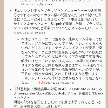
ht
2007-12-31 (月) 17:29:32
IEエンジンを使ったブラウザだとメニューとページ内容部
分がずれるのかな？カラム幅の問題なんだっけ？開いた直
後にメニュー部分しか見えなくて、「中身全部消された
か！」とあせったよｗ Sleipnirで確認した所、ブラウザエ
ンジンがGeckoだと正常でTridentだとズレるみたい。 --
To
K
2007-12-31 (月) 10:29:56
本体がメニューの下に落ちる、通称カラム落ちって奴
ですね。どこかに書いたんですが、キレたくなるくら
いめんどくさいです。テーブルレイアウトが安易で楽
なんですが、また別の問題も抱え込むのでCSS段組に
してみたんですが今度はそういう問題が出て本質的な
解決にはなっていません(ちなみに、本家でもWindow
サイズを縮めると同じ現象が生じます)。年末進行でそ
ういう根気の要る作業をやる暇が無かったのですが、
正月休で何とかKIAIを入れて片付けようと思います。
…ホント、CSSって痒い所に手が届きそうで届かない
なぁ。 --
Irrlicht
2007-12-31 (月) 17:37:04
【対悪戯抑止機構誤爆の対応 #04】 2008/01/02 22:44ころ
Shivering Isles/Books/SEBookFallofVitharnを編集してBlock
された方へ。
問題の部分を修正しましたので今度は上手く行くと思いま
す。お手数をお掛けし致します。