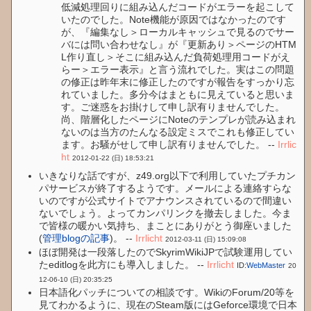
低減処理回りに組み込んだコードがエラーを起こして
いたのでした。Note機能が原因ではなかったのです
が、『編集なし＞ローカルキャッシュで見るのでサー
バには問い合わせなし』が『更新あり＞ページのHTM
L作り直し＞そこに組み込んだ負荷処理用コードがえ
らー＞エラー表示』と言う流れでした。実はこの問題
の修正は昨年末に修正したのですが報告をすっかり忘
れていました。多分今はまともに見えていると思いま
す。ご迷惑をお掛けして申し訳有りませんでした。
尚、階層化したページにNoteのテンプレが読み込まれ
ないのは当方のたんなる設定ミスでこれも修正してい
ます。お騒がせして申し訳有りませんでした。 --
Irrlic
ht
2012-01-22 (日) 18:53:21
いきなりな話ですが、z49.org以下で利用していたプチカン
パサービスが終了するようです。メールによる連絡すらな
いのですが公式サイトでアナウンスされているので間違い
ないでしょう。よってカンパリンクを撤去しました。今ま
で皆様の暖かい気持ち、まことにありがとう御座いました
(
管理blogの記事
)。 --
Irrlicht
2012-03-11 (日) 15:09:08
ほぼ開発は一段落したのでSkyrimWikiJPで試験運用してい
たeditlogを此方にも導入しました。 --
Irrlicht
ID:
WebMaster
20
12-06-10 (日) 20:35:25
日本語化パッチについての相談です。WikiのForum/20等を
見てわかるように、現在のSteam版にはGeforce環境で日本