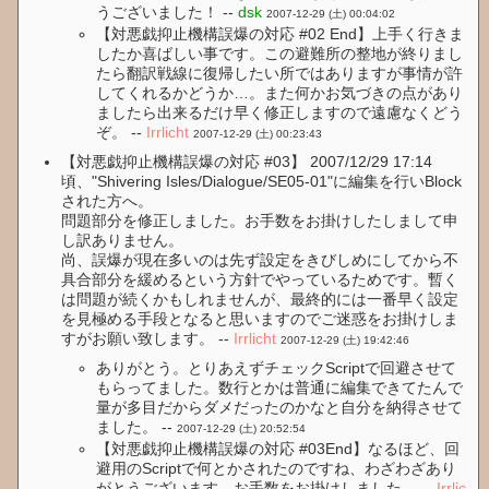
うございました！ --
dsk
2007-12-29 (土) 00:04:02
【対悪戯抑止機構誤爆の対応 #02 End】上手く行きま
したか喜ばしい事です。この避難所の整地が終りまし
たら翻訳戦線に復帰したい所ではありますが事情が許
してくれるかどうか…。また何かお気づきの点があり
ましたら出来るだけ早く修正しますので遠慮なくどう
ぞ。 --
Irrlicht
2007-12-29 (土) 00:23:43
【対悪戯抑止機構誤爆の対応 #03】 2007/12/29 17:14
頃、"Shivering Isles/Dialogue/SE05-01"に編集を行いBlock
された方へ。
問題部分を修正しました。お手数をお掛けしたしまして申
し訳ありません。
尚、誤爆が現在多いのは先ず設定をきびしめにしてから不
具合部分を緩めるという方針でやっているためです。暫く
は問題が続くかもしれませんが、最終的には一番早く設定
を見極める手段となると思いますのでご迷惑をお掛けしま
すがお願い致します。 --
Irrlicht
2007-12-29 (土) 19:42:46
ありがとう。とりあえずチェックScriptで回避させて
もらってました。数行とかは普通に編集できてたんで
量が多目だからダメだったのかなと自分を納得させて
ました。 --
2007-12-29 (土) 20:52:54
【対悪戯抑止機構誤爆の対応 #03End】なるほど、回
避用のScriptで何とかされたのですね、わざわざあり
がとうございます。お手数をお掛けしました。 --
Irrlic