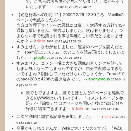
で、こちらの落ち度かと思っていました。次からそう
いたします --
2009-12-29 (火) 23:46:36
【迷惑行為への対応 #1】2009/12/29 22:30ころ、Vanillaの
ページで悪戯をした方へ。
当方は管理下サイトへの悪戯には厳しく対応する方針でISP
通報も厭いません。警告はしました。次は有りません。つ
まらない事で処罰される事は馬鹿らしい事だとは思いませ
んか？ --
Irrlicht
2009-12-29 (火) 22:38:58
すみません。さわがせしました。運営のページを読んだと
き「spam防止システム」のところを読み飛ばしてしまいま
した。 --
ptbptb
2010-01-07 (木) 21:10:51
すみません、コメント欄に大きな画像の直リンクを貼って
しまい醜くなってしまったのですが、自分で削除はできな
いですよね？削除していただけないでしょうか。Forum/10
のnao4288と4288の書き込みです。 --
anonymous
2010-04-1
4 (水) 16:54:22
誰でもできますよ。誰でもほとんどのページを編集で
きるのがWikiというものです。『コメントページを参
照』->『編集』でログページを開いた後に当該部分を
好きに編集できますよ --
Irrlicht
2010-04-16 (金) 14:11:30
二次的利用に関する記事を追加しました。 --
Irrlicht
2011-05-1
9 (木) 13:54:15
今更かもしれませんが、Wikiについてなのですが、「転送