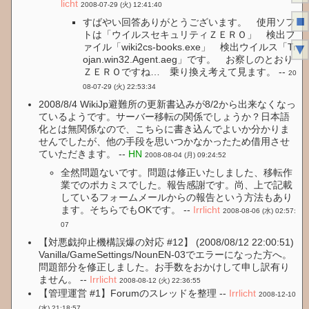
licht
2008-07-29 (火) 12:41:40
■
すばやい回答ありがとうございます。 使用ソフ
トは「ウイルスセキュリティＺＥＲＯ」 検出フ
▼
ァイル「wiki2cs-books.exe」 検出ウイルス「Tr
ojan.win32.Agent.aeg」です。 お察しのとおり
ＺＥＲＯですね… 乗り換え考えて見ます。 --
20
08-07-29 (火) 22:53:34
2008/8/4 WikiJp避難所の更新書込みが8/2から出来なくなっ
ているようです。サーバー移転の関係でしょうか？日本語
化とは無関係なので、こちらに書き込んでよいか分かりま
せんでしたが、他の手段を思いつかなかったため借用させ
ていただきます。 --
HN
2008-08-04 (月) 09:24:52
全然問題ないです。問題は修正いたしました、移転作
業でのポカミスでした。報告感謝です。尚、上で記載
しているフォームメールからの報告という方法もあり
ます。そちらでもOKです。 --
Irrlicht
2008-08-06 (水) 02:57:
07
【対悪戯抑止機構誤爆の対応 #12】 (2008/08/12 22:00:51)
Vanilla/GameSettings/NounEN-03でエラーになった方へ。
問題部分を修正しました。お手数をおかけして申し訳有り
ません。 --
Irrlicht
2008-08-12 (火) 22:36:55
【管理運営 #1】Forumのスレッドを整理 --
Irrlicht
2008-12-10
(水) 21:18:57