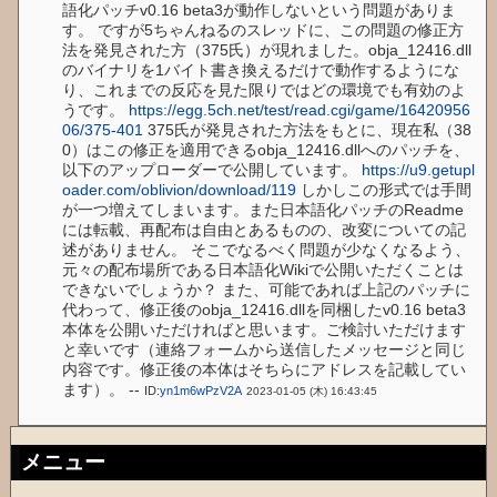
語化パッチv0.16 beta3が動作しないという問題がありま
す。 ですが5ちゃんねるのスレッドに、この問題の修正方
法を発見された方（375氏）が現れました。obja_12416.dll
のバイナリを1バイト書き換えるだけで動作するようにな
り、これまでの反応を見た限りではどの環境でも有効のよ
うです。
https://egg.5ch.net/test/read.cgi/game/16420956
06/375-401
375氏が発見された方法をもとに、現在私（38
0）はこの修正を適用できるobja_12416.dllへのパッチを、
以下のアップローダーで公開しています。
https://u9.getupl
oader.com/oblivion/download/119
しかしこの形式では手間
が一つ増えてしまいます。また日本語化パッチのReadme
には転載、再配布は自由とあるものの、改変についての記
述がありません。 そこでなるべく問題が少なくなるよう、
元々の配布場所である日本語化Wikiで公開いただくことは
できないでしょうか？ また、可能であれば上記のパッチに
代わって、修正後のobja_12416.dllを同梱したv0.16 beta3
本体を公開いただければと思います。ご検討いただけます
と幸いです（連絡フォームから送信したメッセージと同じ
内容です。修正後の本体はそちらにアドレスを記載してい
ます）。 --
ID:
yn1m6wPzV2A
2023-01-05 (木) 16:43:45
メニュー