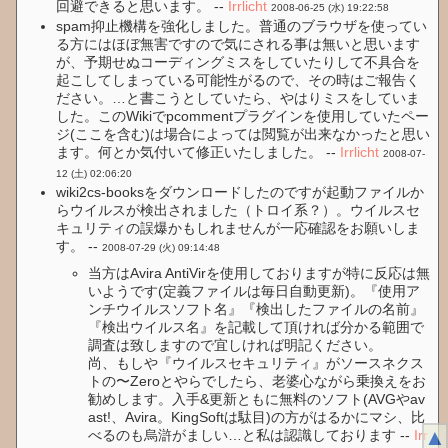
回避できると思います。 --
Irrlicht
2008-06-25 (水) 19:22:58
spam抑止機構を強化しました。普通のブラウザを使ってい
る方にはほぼ無害ですので気にされる事は無いと思います
が、予期せぬコーディングミスをしていたりして不具合を
起こしてしまっている可能性がるので、その時はご報告く
ださい。…と書こうとしていたら、やはりミスをしていま
した。このWikiでpcommentプラグインを使用していたペー
ジ(ここを含む)は場合によっては閲覧が出来なかったと思い
ます。何とか気付いて修正いたしました。 --
Irrlicht
2008-07-
12 (土) 02:06:20
wiki2cs-booksをダウンロードしたのですが起動ファイルか
らウイルスが検出されました（トロイ系？）。ウイルスセ
キュリティの誤爆かもしれませんが一応確認をお願いしま
す。 --
2008-07-29 (火) 09:14:48
当方はAvira AntiVirを使用しておりますが特に反応は無
いようです(定義ファイルは毎日自動更新)。『使用ア
ンチウイルスソフト名』『検出したファイルの名前』
『検出ウイルス名』を記載して頂ければ分かる範囲で
調査は致しますので宜しければ明記ください。
尚、もしや『ウイルスセキュリティ』がソースネクス
トの〜Zeroとやらでしたら、老婆心ながら乗換えをお
勧めします。入手&更新ともに無料のソフト(AVGやav
ast!、Avira。KingSoftは駄目)の方がはるかにマシ、比
▲
べるのも烏滸がましい…と私は認識しております --
Irr