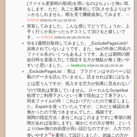
(ファイル更新時の取得)を用いるのはちょいと怖い気
もします。ただ、丸ごと書庫化してDLさせるよりはマ
シかもしれません。暇を見て機能追加してみます。 --
Irrlicht
2008-01-05 (土) 18:05:32
実装してみました。こんな感じでどうでしょうか。上
手く行くか良かったらテストして頂けると嬉しいで
す。 --
Irrlicht
2008-01-09 (水) 05:53:52
SIを1週間分取得してみました。_ExcludePageListが
反映されていないようです。また、tarの中身に同名の
ファイル名がいくつもあるようです。あとは期間の開
始日時を直接入力して指定する方が無駄が無く使いや
すいと思いました。 --
iwakura
2008-01-09 (水) 20:51:40
_ExcludePageList ：実は、プラグインはそのページ記
載のデータを読んでいません。読ませれば楽にはなる
*
とは思うんですが、投入する労力が効果に見合わない
1
ので現在は実装していません。ローカルなScript/bat
処理でご利用下さいという事で現在はご了承下さい。
同名ファイルの件：これはバグだったので修正しまし
た。Explzhを使っていたんですが、これだと確認出来
無かったので気づきませんでした。感謝です。
期間の指定方法：多分これはこのままです(ご希望の期
間があれば追加します)。確かにその方が便利…という
よりUser側の自由度が高い設計なのですが、入力での
*2
使いやすさ
を重視して設計しました。勿論この方が