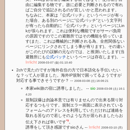
由に編集する物です。故に必要と判断されるので有れ
ばご自分で追記されるのが宜しいかと思われます。
ちなみに、本家は『公式パッチ』というページが有っ
た場合、ある別のページに"公式パッチ"という文字列
が有ったら自動的に『公式パッチ』というページにLin
kが張られます。これは便利な機能ですがサーバ負荷
の原因ですのでこの避難所ではその機能を切っていま
す(また、これは機械的に判断される為、全然関係ない
ページにリンクされてしまう事が有ります)。その違い
がこのたびの誤解の元なのでは、と推測いたします(当
避難所にも
公式パッチ
というページは存在します)。 --
Irrlicht
2008-03-07 (金) 01:10:40
2chで見たのですが海外在住の方で日本語化を手伝いたい
な？って人が居ました。海外IP規制で困ってるようですが
対応する事できそうですか？ --
2008-03-08 (土) 16:06:21
本家wiki旅の宿に誘導しました。 --
sio
2008-03-08 (土) 16:1
4:20
規制誤爆は勿論本意では有りませんので出来る限り対
応するつもりです。規制エラー画面に表示されている
フォームへのアドレスを利用していただければ連絡を
取れる筈なので若しそのような方が居られましたらお
*9
伝え下されば幸いです
。
誘導をして頂き感謝ですsioさん --
Irrlicht
2008-03-10 (月)