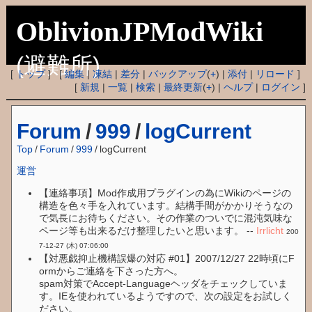
OblivionJPModWiki
(避難所)
[
トップ
] [
編集
|
凍結
|
差分
|
バックアップ
(
+
) |
添付
|
リロード
]
[
新規
|
一覧
|
検索
|
最終更新
(
+
) |
ヘルプ
|
ログイン
]
Forum
/
999
/
logCurrent
Top
/
Forum
/
999
/
logCurrent
運営
【連絡事項】Mod作成用プラグインの為にWikiのページの
構造を色々手を入れています。結構手間がかかりそうなの
で気長にお待ちください。その作業のついでに混沌気味な
ページ等も出来るだけ整理したいと思います。 --
Irrlicht
200
7-12-27 (木) 07:06:00
【対悪戯抑止機構誤爆の対応 #01】2007/12/27 22時頃にF
ormからご連絡を下さった方へ。
spam対策でAccept-Languageヘッダをチェックしていま
す。IEを使われているようですので、次の設定をお試しく
ださい。