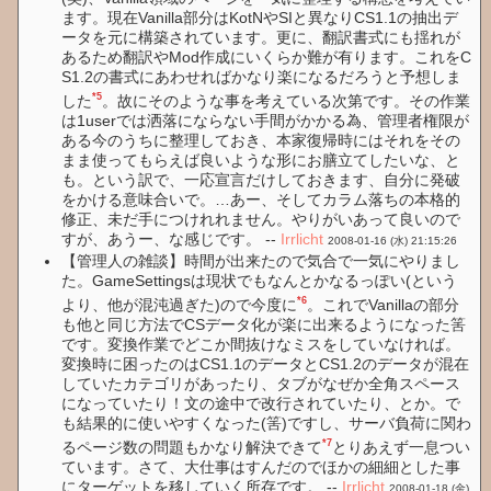
ます。現在Vanilla部分はKotNやSIと異なりCS1.1の抽出デ
ータを元に構築されています。更に、翻訳書式にも揺れが
あるため翻訳やMod作成にいくらか難が有ります。これをC
S1.2の書式にあわせればかなり楽になるだろうと予想しま
*5
した
。故にそのような事を考えている次第です。その作業
は1userでは洒落にならない手間がかかる為、管理者権限が
ある今のうちに整理しておき、本家復帰時にはそれをその
まま使ってもらえば良いような形にお膳立てしたいな、と
も。という訳で、一応宣言だけしておきます、自分に発破
をかける意味合いで。…あー、そしてカラム落ちの本格的
修正、未だ手につけれれません。やりがいあって良いので
すが、あうー、な感じです。 --
Irrlicht
2008-01-16 (水) 21:15:26
【管理人の雑談】時間が出来たので気合で一気にやりまし
た。GameSettingsは現状でもなんとかなるっぽい(という
*6
より、他が混沌過ぎた)ので今度に
。これでVanillaの部分
も他と同じ方法でCSデータ化が楽に出来るようになった筈
です。変換作業でどこか間抜けなミスをしていなければ。
変換時に困ったのはCS1.1のデータとCS1.2のデータが混在
していたカテゴリがあったり、タブがなぜか全角スペース
になっていたり！文の途中で改行されていたり、とか。で
も結果的に使いやすくなった(筈)ですし、サーバ負荷に関わ
*7
るページ数の問題もかなり解決できて
とりあえず一息つい
ています。さて、大仕事はすんだのでほかの細細とした事
にターゲットを移していく所存です。 --
Irrlicht
2008-01-18 (金)