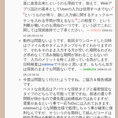
楽に改造出来たというのも理由です。加えて、Webア
*
プリ設計の基本としてUserの入力は信用すべきでない
3
というものが有り、故に入力値に関するチェックルー
*4
チンを入れる手間が増えるなら
この程度で、という
判断が働いたのも理由の一つです。という訳でこれに
関しては現状維持でご了承ください。 --
Irrlicht
2008-01-
10 (木) 00:01:54
動作は問題ないようです。前回ダウンロードした日時
はファイル名やタイムスタンプからすぐわかりますの
で、それをそのまま入力する方が空いた期間をわざわ
ざ求めなくて済み無駄な期間が加わることもないの
で、入力のメリットを軽く上回っている気がします。
日時検査は
mktime
で十分かと思います。もちろん当方
は現状のままでも問題ないです。 --
iwakura
2008-01-10
(木) 22:34:31
今度は問題なく行けたようですね。ご協力＆報告感謝
です。
ベストな合意点はアバウトな現状タイプと厳密指定な
タイプのどちらでも可能って形ですね。前述の通り手
間暇が掛かるので優先度は結構低めではありますが、
需要があるという事で一応ToDoには入れておきます。
mktimeのような関数仕様で処理しちゃう事が確実に便
利なんですが、そういうのを期待して組んだコードは
時折予期せぬ齟齬を発生するので個人的には余り取ら