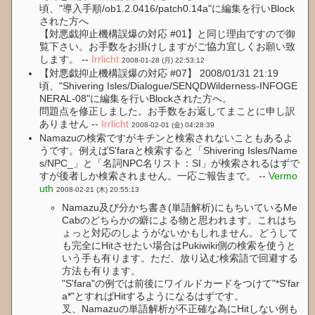
頃、"導入手順/ob1.2.0416/patch0.14a"に編集を行いBlock
された方へ
【対悪戯抑止機構誤爆の対応 #01】と同じ理由ですので御
覧下さい。お手数をお掛けしますがご協力宜しくお願い致
します。 --
Irrlicht
2008-01-28 (月) 22:53:12
【対悪戯抑止機構誤爆の対応 #07】 2008/01/31 21:19
頃、"Shivering Isles/Dialogue/SENQDWilderness-INFOGE
NERAL-08"に編集を行いBlockされた方へ。
問題点を修正しました。お手数をお返してまことに申し訳
ありません --
Irrlicht
2008-02-01 (金) 04:28:39
Namazuの検索ですがキチンと検索されないこともあるよ
うです。例えばS'faraと検索すると「Shivering Isles/Name
s/NPC_」と「名詞NPC名リスト：SI」が検索されるはずで
すが後者しか検索されません。一応ご報告まで。 --
Vermo
uth
2008-02-21 (木) 20:55:13
Namazu及び分かち書き(単語解析)にもちいているMe
Cabのどちらかの癖による物と思われます。これはち
ょっと対応のしようがないかもしれません。どうして
も完全にHitさせたい場合はPukiwiki側の検索を使うと
いう手も有ります。ただ、放り込む検索語で回避する
方法も有ります。
"S'fara"の例では前後にワイルドカードをつけて"*S'far
a*"とすればHitするようになるはずです。
叉、Namazuの単語解析が不正確な為にHitしない例も