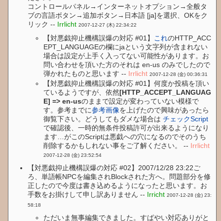
コントロールパネル→インターネットオプション→全般タ
ブの言語ボタン→追加ボタン→日本語 [ja]を選択、OKをク
リック --
Irrlicht
2007-12-27 (木) 22:34:22
【対悪戯抑止機構誤爆の対応 #01】
これ
のHTTP_ACC
EPT_LANGUAGEの欄にjaという文字列が含まれない
場合は設定が上手く入ってない可能性があります。お
問い合わせを頂いた方のそれは en-us のみでしたので
弾かれたものと思います --
Irrlicht
2007-12-28 (金) 00:36:31
【対悪戯抑止機構誤爆の対応 #01】何度か投稿を頂い
ているようですが、依然
[HTTP_ACCEPT_LANGUAG
E] => en-us
のままで設定が変わっていない模様で
す。参考までに
参考画像
を上げたので興味があったら
御覧下さい。どうしてもダメな場合は
チェックScript
で確認後、一時的無条件投稿許可が出来るようになり
ます…がこのScriptは悪戯への穴になるのでそのうち
削除するかもしれない事をご了解ください。 --
Irrlicht
2007-12-28 (金) 23:52:54
【対悪戯抑止機構誤爆の対応 #02】2007/12/28 23:22ご
ろ、単語帳NPCを編集されBlockされた方へ。問題部分を修
正したので今度は書き込めるようになったと思います。お
手数をお掛けして申し訳ありません --
Irricht
2007-12-28 (金) 23:
58:18
ただいま無事編集できました。すばやい対応ありがと