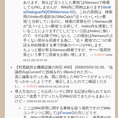
あります。例えば"点々とした農地"はNamazuで検索
してもHitしませんが、Wiki内に用例はあります(
Vanill
a/Dialogue/NQDWilderness-02
)。これの原因は、検索
用のIndex作成担当のMeCabが"点々+と+し+た+農
地"と分析しているのに、検索の実務を行うNamazu側
が"点々+とした+農地"と分析して、Index内を捜索して
いることによります("とした"という語はIndexに無い
ので、そのお陰でHitしない)。この場合はNamazuの上
手くない部分を回避する為に、"点々 農地"の二つの単
語をAND検索する事で対象のページがHitします。
ちょっと癖が有るNamazu検索ですが、サーバ負荷対
策という事でご容赦をお願い致します。 --
Irrlicht
2008-
02-21 (木) 22:57:04
【対悪戯抑止機構誤爆の対応 #08】 2008/03/03 01:05、"会
議所/logCurrent"に投稿を行いBlockされた方へ。
直に編集を行った為、既に存在したNGワードがチェックに
引っかかったようです。修正しましたのでご確認くださ
い。 --
Irrlicht
2008-03-04 (火) 00:12:46
導入方法のところ公式パッチに関する記述が削られてるの
はなに？改悪？ググッたら元Wikiが出てきたからまあいい
けど --
2008-03-06 (木) 19:01:37
ここはWiki管理に関する事柄を扱う場所ですのでWiki
コンテンツに関しては
Forum/2
の方にどうぞ。
叉、Wikiは管理者が編集する物ではなく、使用者が自