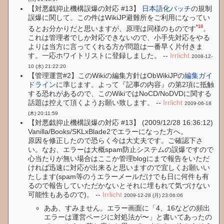
【対悪戯抑止機構誤爆の対応 #13】
日本語化パッチ
の規制
誤爆に関して。この件はWikiJP避難所をご利用になってい
*10
るとお分かりだと思いますが、原理は同様のものです
。
これは管理者でしか対応できないので、小手先対応をやる
よりは当方に言ってくれる方が問題は一番早く片付きま
す。一応ホワイトリストに登録しました。 --
Irrlicht
2008-12-
10 (水) 21:22:20
【管理運営#2】このWikiの編集方針はObWikiJPの
編集ガイ
ドライン
に準じます。よって『記事の内容』の第2項に抵触
する恐れがあるので、このWikiではNoCD/NoDVDに関する
話題は控えて頂くようお願い致します。 --
Irrlicht
2009-06-18
(木) 20:11:59
【対悪戯抑止機構誤爆の対応 #13】 (2009/12/28 16:36:12)
Vanilla/Books/SKLxBlade2でエラーになった方へ。
原因を修正したので恐らく今は大丈夫です。ご確認下さ
い。なお、エラーは大概spam防止システムの誤爆ですので
心当たりが無い場合はここか管理blogにまで報告をいただ
ければ迅速に対応が出来ると思いますので宜しくお願いい
たします(spam等のうエラーメールだけでも日に何件も有
るので報告していただかないとそれに埋もれて気づけない
可能性もあるので)。 --
Irrlicht
2009-12-28 (月) 23:06:06
ああ、すみません。エラー画面に「4、16などの頻出
エラーは運営ページに対処法が〜」と書いてあったの