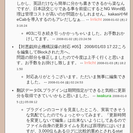
しかし、英語だけなら簡単に分かち書きできるから楽なん
ですが、日本語交じりである事を前提にするとNG Word処
理は管理コストが高いのが問題かもしれません。kakasiやM
eCabを導入するのもアレだしなぁ… --
Irrlicht
2008-01-02 (水) 2
3:16:24
#03に引き続き引っかかっちゃいました。お手数おか
けしてます。 --
2008-01-02 (水) 23:24:56
【対悪戯抑止機構誤爆の対応 #05】 2008/01/03 17:22ころ
を編集してBlockされた方へ。
問題の部分を修正しましたので今度は上手く行くと思いま
す。お手数をお掛けし致します。 --
Irrlicht
2008-01-03 (木) 18:2
1:50
対応ありがとうございます。ただいま無事に編集でき
ました。 --
2008-01-04 (金) 02:24:53
翻訳データDLプラグインは期間指定ができると気軽に更新
分を取得できていいかもと思いました。 --
iwakura
2008-01-0
5 (土) 05:09:12
プラグインのコードを見直したところ、実装できそう
な気配でしたのでちょっとやってみます。『更新時間
を変更しないで編集』は出来ないようにしてあるので
ファイル自身の更新タイムを見れば原理的にはいけま
すが、3,000位もあるログに比較的重めとされるstat