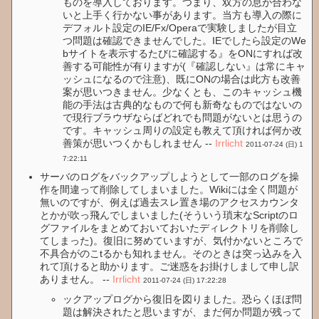
ものを導入しております。つまり、双方の息が合わな
いと上手く行かない事があります。当方も導入の際に
デフォルト設定のIE/Fx/Operaで実験しましたが目立
つ問題は確認できませんでした。IEでしたら設定のWe
bサイトを表示するたびに確認する』をONにすれば改
善する可能性が有りますが(『確認しない』は常にキャ
ッシュになるので注意)、既にONの場合は此方も改善
案が思いつきません。少なくとも、このキャッシュ機
能の手法は古典的なもので何も新奇なものではないの
で現行ブラウザならばどれでも問題がないとは思うの
です。キャッシュ周りの設定も教えて頂ければ何か改
善策が思いつくかもしれません --
Irrlicht
2011-07-24 (日) 1
7:22:11
サーバのログをバックアップしようとして一部のログを操
作を間違って削除してしまいました。Wikiには全く問題が
無いのですが、例えば過去スレ置き場のアクセスカウンタ
とかが吹っ飛んでしまいました(そういう瑣末なScriptのロ
グファイルをまとめておいておいたディレクトリを削除し
てしまった)。復旧に努めていますが、気付かないところで
不具合がのこtるかも知れません。そのときは突っ込みを入
れて頂けると助かります。ご迷惑をお掛けしまして申し訳
ありません。 --
Irrlicht
2011-07-24 (日) 17:22:28
ックアップログから復旧を図りました。恐らくほぼ問
題は解決されたと思いますが、まだ何か問題が残って