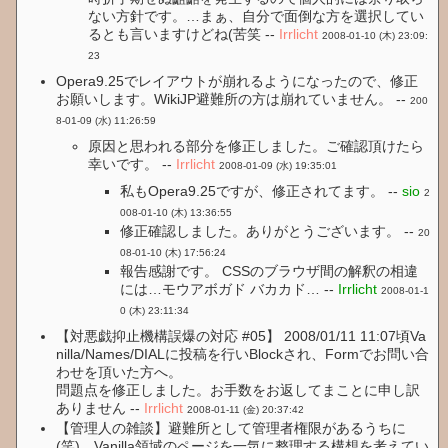
ない方針です。…まぁ、自分で面倒な方を選択してい
るとも言いますけどね(苦笑 --
Irrlicht
2008-01-10 (木) 23:09:
23
Opera9.25でレイアウトが崩れるようになったので、修正
お願いします。WikiJP避難所の方は崩れていません。 --
200
8-01-09 (水) 11:26:59
原因と思われる部分を修正しました。ご確認頂けたら
幸いです。 --
Irrlicht
2008-01-09 (水) 19:35:01
私もOpera9.25ですが、修正されてます。 --
sio
2
008-01-10 (木) 13:36:55
修正確認しました。ありがとうございます。 --
20
08-01-10 (木) 17:56:24
報告感謝です。 CSSのブラウザ間の解釈の相違
には…モウアボガド バカカド… --
Irrlicht
2008-01-1
0 (木) 23:11:34
【対悪戯抑止機構誤爆の対応 #05】 2008/01/11 11:07頃Va
nilla/Names/DIALに投稿を行いBlockされ、Formでお問い合
わせを頂いた方へ。
問題点を修正しました。お手数をお返してまことに申し訳
ありません --
Irrlicht
2008-01-11 (金) 20:37:42
【管理人の雑談】避難所として管理者権限があるうちに
(笑)、Vanilla領域のページを一気に整理する構想を考えてい