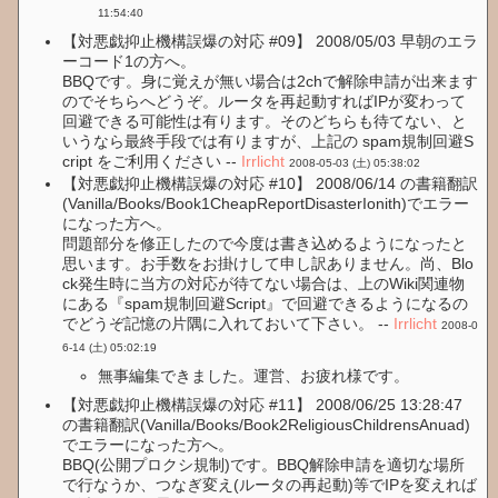
11:54:40
【対悪戯抑止機構誤爆の対応 #09】 2008/05/03 早朝のエラ
ーコード1の方へ。
BBQです。身に覚えが無い場合は2chで解除申請が出来ます
のでそちらへどうぞ。ルータを再起動すればIPが変わって
回避できる可能性は有ります。そのどちらも待てない、と
いうなら最終手段では有りますが、上記の spam規制回避S
cript をご利用ください --
Irrlicht
2008-05-03 (土) 05:38:02
【対悪戯抑止機構誤爆の対応 #10】 2008/06/14 の書籍翻訳
(Vanilla/Books/Book1CheapReportDisasterIonith)でエラー
になった方へ。
問題部分を修正したので今度は書き込めるようになったと
思います。お手数をお掛けして申し訳ありません。尚、Blo
ck発生時に当方の対応が待てない場合は、上のWiki関連物
にある『spam規制回避Script』で回避できるようになるの
でどうぞ記憶の片隅に入れておいて下さい。 --
Irrlicht
2008-0
6-14 (土) 05:02:19
無事編集できました。運営、お疲れ様です。
【対悪戯抑止機構誤爆の対応 #11】 2008/06/25 13:28:47
の書籍翻訳(Vanilla/Books/Book2ReligiousChildrensAnuad)
でエラーになった方へ。
BBQ(公開プロクシ規制)です。BBQ解除申請を適切な場所
で行なうか、つなぎ変え(ルータの再起動)等でIPを変えれば