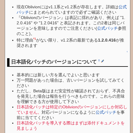
現在Oblivionにはv1.1系とv1.2系が存在します。詳細は
公式
パッチ
にまとめられていますので必ずご確認ください
『Oblivionのバージョン』は表記に揺れがあり、例えば "1.
2.0.416" や "1.2.0416" と表記されます。この2者は同じバ
ージョンを意味しますのでご注意ください(
公式パッチ
参照
のこと)。
*1
特に理由
がない限り、v1.2系の最新である
1.2.0.416
が推
奨されます
↑
日本語化パッチのバージョンについて
†
基本的には新しい方を選んでよいと思います
万一問題があった場合は、古いバージョンを試してみてく
ださい
ただし、Beta版はまだ安定性が確認されておらず、不具合
を発見した場合は報告を行うべきものです。これらの意味
を理解できる方が使用して下さい
日本語化パッチは特定のOblivionのバージョンにしか対応し
ていません。
対応バージョンになるように
公式パッチ
を事
前に当ててください
日本語化パッチを導入する際はまずは添付ドキュメントを
見ましょう