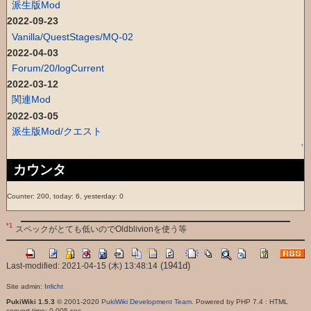
派生版Mod
2022-09-23
Vanilla/QuestStages/MQ-02
2022-04-03
Forum/20/logCurrent
2022-03-12
関連Mod
2022-03-05
派生版Mod/クエスト
↑
カウンタ
Counter: 200, today: 6, yesterday: 0
*1
スペックがとても低いのでOldblivionを使う等
(1941d)
Last-modified: 2021-04-15 (木) 13:48:14
Site admin:
Irrlicht
PukiWiki 1.5.3
© 2001-2020
PukiWiki Development Team
. Powered by PHP 7.4 : HTML
convert time: 0.005 sec.