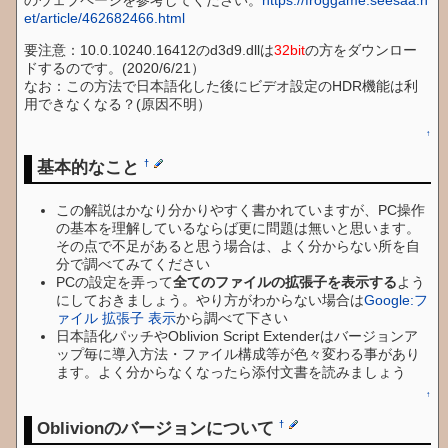
のウェブページを参考してください。
https://froggame.seesaa.n
et/article/462682466.html
要注意：10.0.10240.16412のd3d9.dllは
32bit
の方をダウンロー
ドするのです。(2020/6/21）
なお：この方法で日本語化した後にビデオ設定のHDR機能は利
用できなくなる？(原因不明）
↑
基本的なこと
†
この解説はかなり分かりやすく書かれていますが、PC操作
の基本を理解しているならば更に問題は無いと思います。
その点で不足があると思う場合は、よく分からない所を自
分で調べてみてください
PCの設定を弄って
全てのファイルの拡張子を表示する
よう
にしておきましょう。やり方がわからない場合は
Google:フ
ァイル 拡張子 表示
から調べて下さい
日本語化パッチやOblivion Script Extenderはバージョンア
ップ毎に導入方法・ファイル構成等が色々変わる事があり
ます。よく分からなくなったら添付文書を読みましょう
↑
Oblivionのバージョンについて
†