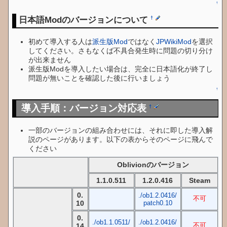
↑
日本語Modのバージョンについて
†
初めて導入する人は
派生版Mod
ではなく
JPWikiMod
を選択
してください。さもなくば不具合発生時に問題の切り分け
が出来ません
派生版Modを導入したい場合は、完全に日本語化が終了し
問題が無いことを確認した後に行いましょう
↑
導入手順：バージョン対応表
†
一部のバージョンの組み合わせには、それに即した導入解
説のページがあります。以下の表からそのページに飛んで
ください
Oblivionのバージョン
1.1.0.511
1.2.0.416
Steam
0.
./ob1.2.0416/
不可
10
patch0.10
0.
./ob1.1.0511/
./ob1.2.0416/
不可
14