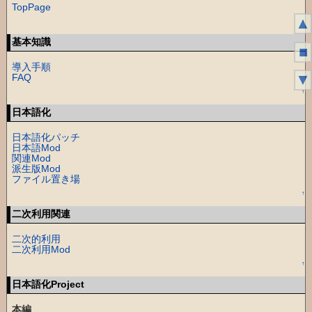
TopPage
▲
↑
基本知識
■
導入手順
▼
FAQ
↑
日本語化
日本語化パッチ
日本語Mod
関連Mod
派生版Mod
ファイル置き場
↑
二次利用関連
二次的利用
二次利用Mod
↑
日本語化Project
本編