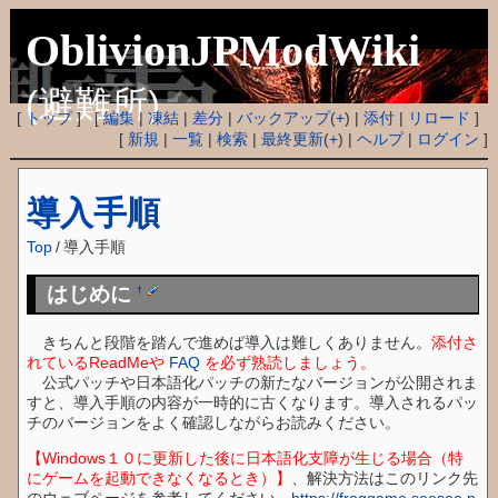
OblivionJPModWiki
(避難所)
[
トップ
] [
編集
|
凍結
|
差分
|
バックアップ
(
+
) |
添付
|
リロード
]
[
新規
|
一覧
|
検索
|
最終更新
(
+
) |
ヘルプ
|
ログイン
]
導入手順
Top
/
導入手順
はじめに
†
きちんと段階を踏んで進めば導入は難しくありません。
添付さ
れているReadMeや
FAQ
を必ず熟読しましょう。
公式パッチや日本語化パッチの新たなバージョンが公開されま
すと、導入手順の内容が一時的に古くなります。導入されるパッ
チのバージョンをよく確認しながらお読みください。
【Windows１０に更新した後に日本語化支障が生じる場合（特
にゲームを起動できなくなるとき）】
、解決方法はこのリンク先