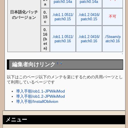
patch0.14a
patch0.14a
a
日本語化パッチ
0.
./ob1.1.0511/
./ob1.2.0416/
不可
15
のバージョン
patch0.15
patch0.15
c
0.
16
./ob1.1.0511/
./ob1.2.0416/
./Steam/p
(b
patch0.16
patch0.16
atch0.16
et
a)
↑
編集者向けリンク
†
以下はこのページ以下のメンテを楽にするための共用パーツとし
て利用しているページです
導入手順/ob1.1-JPWikiMod
導入手順/ob1.2-JPWikiMod
導入手順/InstallOblivion
メニュー