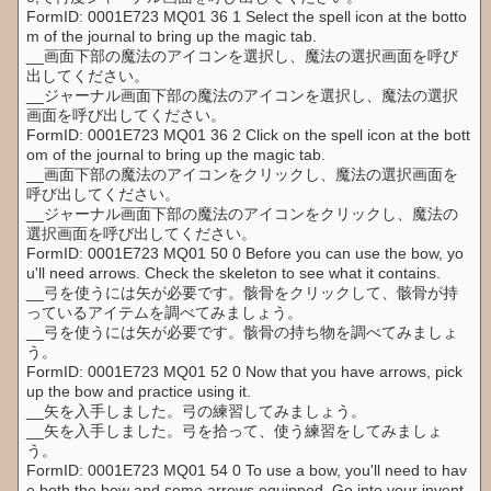
FormID: 0001E723 MQ01 36 1 Select the spell icon at the botto
m of the journal to bring up the magic tab.
__画面下部の魔法のアイコンを選択し、魔法の選択画面を呼び
出してください。
__ジャーナル画面下部の魔法のアイコンを選択し、魔法の選択
画面を呼び出してください。
FormID: 0001E723 MQ01 36 2 Click on the spell icon at the bott
om of the journal to bring up the magic tab.
__画面下部の魔法のアイコンをクリックし、魔法の選択画面を
呼び出してください。
__ジャーナル画面下部の魔法のアイコンをクリックし、魔法の
選択画面を呼び出してください。
FormID: 0001E723 MQ01 50 0 Before you can use the bow, yo
u'll need arrows. Check the skeleton to see what it contains.
__弓を使うには矢が必要です。骸骨をクリックして、骸骨が持
っているアイテムを調べてみましょう。
__弓を使うには矢が必要です。骸骨の持ち物を調べてみましょ
う。
FormID: 0001E723 MQ01 52 0 Now that you have arrows, pick
up the bow and practice using it.
__矢を入手しました。弓の練習してみましょう。
__矢を入手しました。弓を拾って、使う練習をしてみましょ
う。
FormID: 0001E723 MQ01 54 0 To use a bow, you'll need to hav
e both the bow and some arrows equipped. Go into your invent