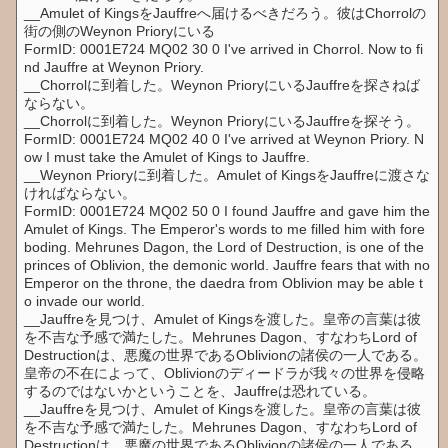
__Amulet of KingsをJauffreへ届けるべきだろう。彼はChorrolの
街の側のWeynon Prioryにいる
FormID: 0001E724 MQ02 30 0 I've arrived in Chorrol. Now to fi
nd Jauffre at Weynon Priory.
__Chorrolに到着した。Weynon PrioryにいるJauffreを探さねば
ならない。
__Chorrolに到着した。Weynon PrioryにいるJauffreを探そう。
FormID: 0001E724 MQ02 40 0 I've arrived at Weynon Priory. N
ow I must take the Amulet of Kings to Jauffre.
__Weynon Prioryに到着した。Amulet of KingsをJauffreに渡さな
ければならない。
FormID: 0001E724 MQ02 50 0 I found Jauffre and gave him the
Amulet of Kings. The Emperor's words to me filled him with fore
boding. Mehrunes Dagon, the Lord of Destruction, is one of the
princes of Oblivion, the demonic world. Jauffre fears that with no
Emperor on the throne, the daedra from Oblivion may be able t
o invade our world.
__Jauffreを見つけ、Amulet of Kingsを渡した。皇帝の言葉は彼
を不吉な予感で満たした。Mehrunes Dagon、すなわちLord of
Destructionは、悪魔の世界であるOblivionの諸侯の一人である。
皇帝の不在によって、Oblivionのディードラが我々の世界を侵略
するのではないかということを、Jauffreは恐れている。
__Jauffreを見つけ、Amulet of Kingsを渡した。皇帝の言葉は彼
を不吉な予感で満たした。Mehrunes Dagon、すなわちLord of
Destructionは、悪魔の世界であるOblivionの諸侯の一人である。