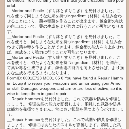
ke effects. Your Alchemy skill will make your creations more pow
erful.
__Mortar and Pestle（すり鉢とすりこぎ）を見付けました。こ
れを使って同じような効果を持つingredient（材料）を組み合わ
せることにより、薬や毒薬を作ることが出来ます。錬金術の能力
の向上によって、薬の生成をより強力に行うことが可能となりま
す。
__Mortar and Pestle（すり鉢とすりこぎ）を見付けました。こ
れを使うと、同じような効果を持つingredient（材料）を組み合
わせて薬や毒を作ることができます。錬金術の能力を向上させれ
ば、生成をより強力に行うことが可能となります。
__Mortar and Pestle（すり鉢とすりこぎ）を見付けました。こ
れを使うと、似たような効果を持つingredient（材料）を調合し
て薬や毒を生成できます。錬金術の能力を向上させれば、より強
力な生成を行えるようになります。
FormID: 0001E723 MQ01 65 0 You have found a Repair Hamm
er. Equip it to repair your weapons and armor using your Armor
er skill. Damaged weapons and armor are less effective, so it is
wise to keep them in good repair.
__Repair Hammerを見付けました。これで武器や防具を修理し
ましょう。 修理技能の能力が影響します。消耗した武器や防具
は能力を発揮できません。常に良い状態を保つよう心がけましょ
う。
__Repair Hammerを見付けました。これで武器や防具を修理し
ましょう。 修理にはあなたのスキルが影響します。消耗した武