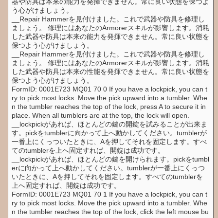
器や防具は本来の能力を発揮できません。常に良い状態を保つよ
う心がけましょう。
__Repair Hammerを見付けました。これで武器や防具を修理し
ましょう。 修理にはあなたのArmorerスキルが影響します。消耗
した武器や防具は本来の能力を発揮できません。常に良い状態を
保つよう心がけましょう。
__Repair Hammerを見付けました。これで武器や防具を修理し
ましょう。 修理にはあなたのArmorerスキルが影響します。消耗
した武器や防具は本来の性能を発揮できません。常に良い状態を
保つよう心がけましょう。
FormID: 0001E723 MQ01 70 0 If you have a lockpick, you can t
ry to pick most locks. Move the pick upward into a tumbler. Whe
n the tumbler reaches the top of the lock, press A to secure it in
place. When all tumblers are at the top, the lock will open.
__lockpickがあれば、ほとんどの鍵の開錠を試みることが出来ま
す。pickをtumblerに向かって上へ動かしてください。tumblerが
一番上にくっついたときに、Aを押してそれを固定します。すべ
てのtumblerを上へ固定すれば、開錠は成功です。
__lockpickがあれば、ほとんどの鍵を開けられます。pickをtumbl
erに向かって上へ動かしてください。tumblerが一番上にくっつ
いたときに、Aを押してそれを固定します。すべてのtumblerを
上へ固定すれば、開錠は成功です。
FormID: 0001E723 MQ01 70 1 If you have a lockpick, you can t
ry to pick most locks. Move the pick upward into a tumbler. Whe
n the tumbler reaches the top of the lock, click the left mouse bu