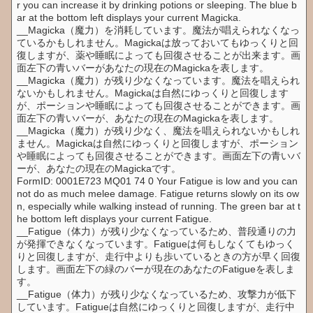
r you can increase it by drinking potions or sleeping. The blue b
ar at the bottom left displays your current Magicka.
__Magicka（魔力）を消耗しています。魔法が唱えられなくなっ
ているかもしれません。Magickaは放っておいてもゆっくりと回
復しますが、薬や睡眠によっても回復させることが出来ます。画
面左下の青いバーがあなたの現在のMagickaを表します。
__Magicka（魔力）が残り少なくなっています。魔法を唱えられ
ないかもしれません。Magickaは自然にゆっくりと回復します
が、ポーションや睡眠によっても回復させることができます。画
面左下の青いバーが、あなたの現在のMagickaを表します。
__Magicka（魔力）が残り少なく、魔法を唱えられないかもしれ
ません。Magickaは自然にゆっくりと回復しますが、ポーション
や睡眠によっても回復させることができます。画面左下の青いバ
ーが、あなたの現在のMagickaです。
FormID: 0001E723 MQ01 74 0 Your Fatigue is low and you can
not do as much melee damage. Fatigue returns slowly on its ow
n, especially while walking instead of running. The green bar at t
he bottom left displays your current Fatigue.
__Fatigue（体力）が残り少なくなっているため、普段通りの力
が発揮できなくなっています。Fatigueは何もしなくてもゆっく
りと回復しますが、走行中よりも歩いているときの方が早く回復
します。画面左下の緑のバーが現在のあなたのFatigueを表しま
す。
__Fatigue（体力）が残り少なくなっているため、攻撃力が低下
しています。Fatigueは自然にゆっくりと回復しますが、走行中