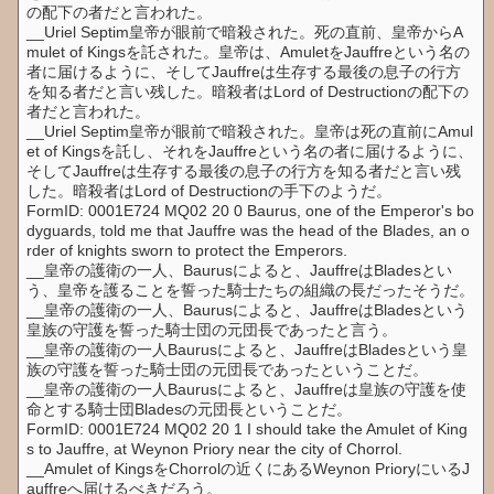
の配下の者だと言われた。
__Uriel Septim皇帝が眼前で暗殺された。死の直前、皇帝からA
mulet of Kingsを託された。皇帝は、AmuletをJauffreという名の
者に届けるように、そしてJauffreは生存する最後の息子の行方
を知る者だと言い残した。暗殺者はLord of Destructionの配下の
者だと言われた。
__Uriel Septim皇帝が眼前で暗殺された。皇帝は死の直前にAmul
et of Kingsを託し、それをJauffreという名の者に届けるように、
そしてJauffreは生存する最後の息子の行方を知る者だと言い残
した。暗殺者はLord of Destructionの手下のようだ。
FormID: 0001E724 MQ02 20 0 Baurus, one of the Emperor's bo
dyguards, told me that Jauffre was the head of the Blades, an o
rder of knights sworn to protect the Emperors.
__皇帝の護衛の一人、Baurusによると、JauffreはBladesとい
う、皇帝を護ることを誓った騎士たちの組織の長だったそうだ。
__皇帝の護衛の一人、Baurusによると、JauffreはBladesという
皇族の守護を誓った騎士団の元団長であったと言う。
__皇帝の護衛の一人Baurusによると、JauffreはBladesという皇
族の守護を誓った騎士団の元団長であったということだ。
__皇帝の護衛の一人Baurusによると、Jauffreは皇族の守護を使
命とする騎士団Bladesの元団長ということだ。
FormID: 0001E724 MQ02 20 1 I should take the Amulet of King
s to Jauffre, at Weynon Priory near the city of Chorrol.
__Amulet of KingsをChorrolの近くにあるWeynon PrioryにいるJ
auffreへ届けるべきだろう。