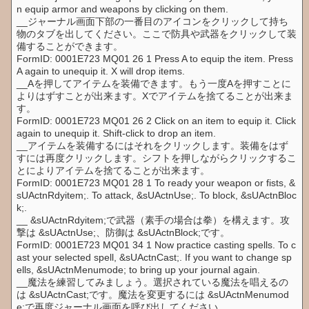
n equip armor and weapons by clicking on them.
__ジャーナル画面下部の一番目のアイコンをクリックして持ち
物のタブを出してください。ここで防具や武器をクリックして装
備することができます。
FormID: 0001E723 MQ01 26 1 Press A to equip the item. Press
A again to unequip it. X will drop items.
__Aを押してアイテムを装備できます。もう一度Aを押すことに
よりはずすことが出来ます。Xでアイテムを捨てることが出来ま
す。
FormID: 0001E723 MQ01 26 2 Click on an item to equip it. Click
again to unequip it. Shift-click to drop an item.
__アイテムを装備するにはそれをクリックします。装備をはず
すには再度クリックします。シフトを押しながらクリックするこ
とによりアイテムを捨てることが出来ます。
FormID: 0001E723 MQ01 28 1 To ready your weapon or fists, &
sUActnRdyitem;. To attack, &sUActnUse;. To block, &sUActnBloc
k;.
__ &sUActnRdyitem;で武器（素手の場合は拳）を構えます。攻
撃は &sUActnUse;、防御は &sUActnBlock;です。
FormID: 0001E723 MQ01 34 1 Now practice casting spells. To c
ast your selected spell, &sUActnCast;. If you want to change sp
ells, &sUActnMenumode; to bring up your journal again.
__魔法を練習してみましょう。選択されている魔法を唱えるの
は &sUActnCast;です。魔法を変更するには &sUActnMenumod
e;で再度ジャーナル画面を呼び出してください。