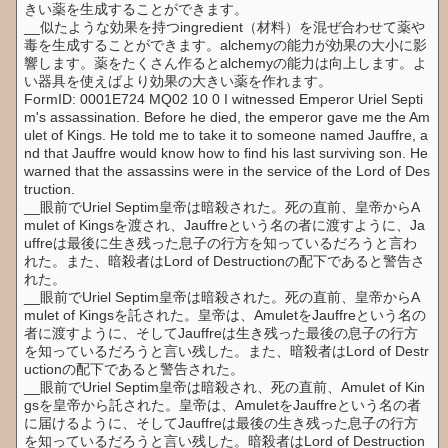
きい薬を生成することができます。
__似たような効果を持つingredient（材料）を混ぜ合わせて薬や
毒を生成することができます。alchemyの能力が効果の大小に影
響します。薬をたくさん作るとalchemyの能力は向上します。よ
い器具を使えばより効果の大きい薬を作れます。
FormID: 0001E724 MQ02 10 0 I witnessed Emperor Uriel Septi
m's assassination. Before he died, the emperor gave me the Am
ulet of Kings. He told me to take it to someone named Jauffre, a
nd that Jauffre would know how to find his last surviving son. He
warned that the assassins were in the service of the Lord of Des
truction.
__眼前でUriel Septim皇帝は暗殺された。死の直前、皇帝からA
mulet of Kingsを渡され、Jauffreという名の者に渡すように、Ja
uffreは最後に生き残った息子の行方を知っているだろうと言わ
れた。また、暗殺者はLord of Destructionの配下であると警告さ
れた。
__眼前でUriel Septim皇帝は暗殺された。死の直前、皇帝からA
mulet of Kingsを託された。皇帝は、AmuletをJauffreという名の
者に渡すように、そしてJauffreは生き残った最後の息子の行方
を知っているだろうと言い残した。また、暗殺者はLord of Destr
uctionの配下であると警告された。
__眼前でUriel Septim皇帝は暗殺され、死の直前、Amulet of Kin
gsを皇帝から託された。皇帝は、AmuletをJauffreという名の者
に届けるように、そしてJauffreは最後の生き残った息子の行方
を知っているだろうと言い残した。暗殺者はLord of Destruction