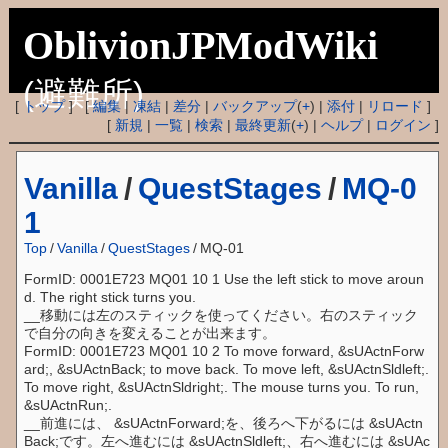
OblivionJPModWiki
(避難所)
[
トップ
] [
編集
|
凍結
|
差分
|
バックアップ
(
+
) |
添付
|
リロード
]
[
新規
|
一覧
|
検索
|
最終更新
(
+
) |
ヘルプ
|
ログイン
]
Vanilla
/
QuestStages
/
MQ-0
1
Top
/
Vanilla
/
QuestStages
/
MQ-01
FormID: 0001E723 MQ01 10 1 Use the left stick to move aroun
d. The right stick turns you.
__移動には左のスティックを使ってください。右のスティック
で自分の向きを変えることが出来ます。
FormID: 0001E723 MQ01 10 2 To move forward, &sUActnForw
ard;, &sUActnBack; to move back. To move left, &sUActnSldleft;.
To move right, &sUActnSldright;. The mouse turns you. To run,
&sUActnRun;.
__前進には、 &sUActnForward;を、後ろへ下がるには &sUActn
Back;です。左へ進むには &sUActnSldleft;、右へ進むには &sUAc