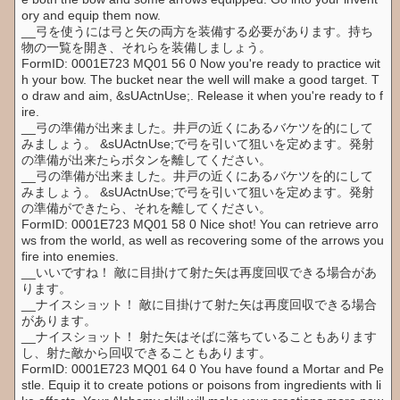
ory and equip them now.
__弓を使うには弓と矢の両方を装備する必要があります。持ち
物の一覧を開き、それらを装備しましょう。
FormID: 0001E723 MQ01 56 0 Now you're ready to practice wit
h your bow. The bucket near the well will make a good target. T
o draw and aim, &sUActnUse;. Release it when you're ready to f
ire.
__弓の準備が出来ました。井戸の近くにあるバケツを的にして
みましょう。 &sUActnUse;で弓を引いて狙いを定めます。発射
の準備が出来たらボタンを離してください。
__弓の準備が出来ました。井戸の近くにあるバケツを的にして
みましょう。 &sUActnUse;で弓を引いて狙いを定めます。発射
の準備ができたら、それを離してください。
FormID: 0001E723 MQ01 58 0 Nice shot! You can retrieve arro
ws from the world, as well as recovering some of the arrows you
fire into enemies.
__いいですね！ 敵に目掛けて射た矢は再度回収できる場合があ
ります。
__ナイスショット！ 敵に目掛けて射た矢は再度回収できる場合
があります。
__ナイスショット！ 射た矢はそばに落ちていることもあります
し、射た敵から回収できることもあります。
FormID: 0001E723 MQ01 64 0 You have found a Mortar and Pe
stle. Equip it to create potions or poisons from ingredients with li