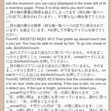
eds the maximum you can carry (displayed in the lower left of th
e inventory page). Press X to drop items you don't need.
__持ち物の重量が限度を超えてしまってます（持ち物一覧ペー
ジの左下に表示されています）。Xで要らない物を捨ててくださ
い。
__持ち物の重さが限界（持ち物一覧ページの左下に表示されて
います）を超えています。Xを押して不要なアイテムを捨ててく
ださい。
FormID: 0001E723 MQ01 80 0 That goblin up ahead hasn't see
n you yet. You may be able to sneak by him. To go into sneak m
ode, &sUActnCrouch;.
__あのゴブリンはまだあなたに気づいていません。そのままこ
っそりと近付くこと（sneak）ができます。sneakモードに入る
には &sUActnCrouch;を押してください。
__目の前のゴブリンはまだあなたに気付いていません。そのま
まこっそりと近付くこと（sneak）ができるかもしれません。sn
eakモードに入るには &sUActnCrouch;を押してください。
FormID: 0001E723 MQ01 82 0 Notice that the crosshair change
s to an 'eye' while you are sneaking. If the eye is dim, no one ca
n detect you. If the eye is bright, someone can detect you.
__sneak中は十字だった印が「目」の形に変わります。この
「目」が暗い間は、まだ誰にも見つかっていません。誰かに見つ
かると、「目」が明るくなります。
__sneak中は、十字だった印が「目」の形に変わります。この
「目」が暗い間は、まだ誰にも見つかっていません。誰かに見つ