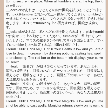
tton to secure it in place. When all tumblers are at the top, the lo
ck will open.
__lockpickがあれば、ほとんどの鍵の開錠を試みることが出来ま
す。pickをtumblerに向かって上へ動かしてください。tumblerが
一番上にくっついたときに、マウスの左ボタンを押してそれを固
定します。すべてのtumblerを上へ固定すれば、開錠は成功で
す。
__lockpickがあれば、ほとんどの鍵を開けられます。pickをtumbl
erに向かって上へ動かしてください。tumblerが一番上にくっつ
いたときに、マウスの左ボタンを押してそれを固定します。すべ
てのtumblerを上へ固定すれば、開錠は成功です。
FormID: 0001E723 MQ01 72 0 Your Health is low and you are c
lose to death. Increase it by drinking potions, casting heal spell
s, or sleeping. The red bar at the bottom left displays your curre
nt Health.
__Health（生命力）が残り少なくなっています。あなたは今、
瀕死の状態です。回復のため、ポーションを飲むか、回復魔法を
唱えるか、睡眠をとりましょう。画面左下の赤いバーが、あなた
の現在のHealthを表します。
__Health（生命力）の残りが少なく、あなたは今、瀕死の状態
です。回復のため、ポーションを飲むか、回復魔法を唱えるか、
睡眠をとりましょう。画面左下の赤いバーが、あなたの現在のH
ealthです。
FormID: 0001E723 MQ01 73 0 Your Magicka is low and you ma
y not be able to cast spells. Magicka returns slowly on its own, o