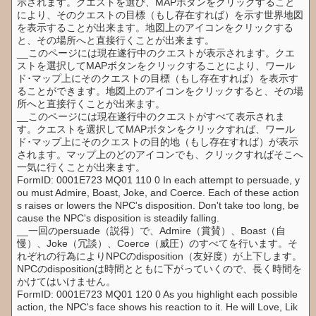
示されます。クエストを選び、MAPボタンをクリックすること
により、そのクエストの目標（もし存在すれば）を示す世界地図
を表示することが出来ます。地図上のアイコンをクリックする
と、その場所へと直接行くことが出来ます。
__このページには現在遂行中のクエストが表示されます。クエ
ストを選択してMAPボタンをクリックすることにより、ワール
ド･マップ上にそのクエストの目標（もし存在すれば）を表示す
ることができます。地図上のアイコンをクリックすると、その場
所へと直接行くことが出来ます。
__このページには現在遂行中のクエストがすべて表示されま
す。クエストを選択してMAPボタンをクリックすれば、ワール
ド･マップ上にそのクエストの目的地（もし存在すれば）が表示
されます。マップ上のどのアイコンでも、クリックすればそこへ
一気に行くことが出来ます。
FormID: 0001E723 MQ01 110 0 In each attempt to persuade, y
ou must Admire, Boast, Joke, and Coerce. Each of these action
s raises or lowers the NPC's disposition. Don't take too long, be
cause the NPC's disposition is steadily falling.
__一回のpersuade（説得）で、Admire（賞賛）、Boast（自
慢）、Joke（冗談）、Coerce（威圧）のすべてを行います。そ
れぞれの行為によりNPCのdisposition（友好度）が上下します。
NPCのdispositionは時間とともに下がっていくので、長く時間を
かけてはいけません。
FormID: 0001E723 MQ01 120 0 As you highlight each possible
action, the NPC's face shows his reaction to it. He will Love, Lik