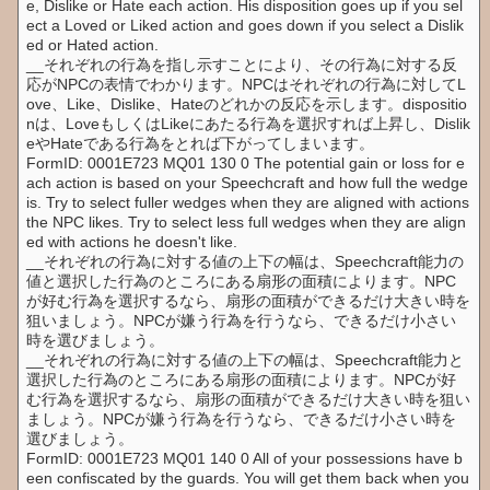
e, Dislike or Hate each action. His disposition goes up if you sel
ect a Loved or Liked action and goes down if you select a Dislik
ed or Hated action.
__それぞれの行為を指し示すことにより、その行為に対する反
応がNPCの表情でわかります。NPCはそれぞれの行為に対してL
ove、Like、Dislike、Hateのどれかの反応を示します。dispositio
nは、LoveもしくはLikeにあたる行為を選択すれば上昇し、Dislik
eやHateである行為をとれば下がってしまいます。
FormID: 0001E723 MQ01 130 0 The potential gain or loss for e
ach action is based on your Speechcraft and how full the wedge
is. Try to select fuller wedges when they are aligned with actions
the NPC likes. Try to select less full wedges when they are align
ed with actions he doesn't like.
__それぞれの行為に対する値の上下の幅は、Speechcraft能力の
値と選択した行為のところにある扇形の面積によります。NPC
が好む行為を選択するなら、扇形の面積ができるだけ大きい時を
狙いましょう。NPCが嫌う行為を行うなら、できるだけ小さい
時を選びましょう。
__それぞれの行為に対する値の上下の幅は、Speechcraft能力と
選択した行為のところにある扇形の面積によります。NPCが好
む行為を選択するなら、扇形の面積ができるだけ大きい時を狙い
ましょう。NPCが嫌う行為を行うなら、できるだけ小さい時を
選びましょう。
FormID: 0001E723 MQ01 140 0 All of your possessions have b
een confiscated by the guards. You will get them back when you