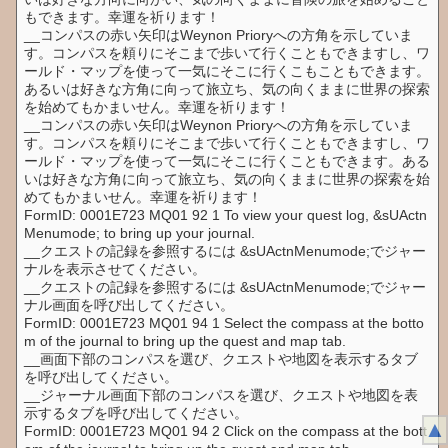
もできます。幸運を祈ります！
__コンパスの赤い矢印はWeynon Prioryへの方角を示していま
す。コンパスを頼りにそこまで歩いて行くこともできますし、ワ
ールド・マップを使って一気にそこに行くこもこともできます。
あるいは好きな方角に向って旅立ち、気の向くままに世界の探索
を始めてもかまいせん。幸運を祈ります！
__コンパスの赤い矢印はWeynon Prioryへの方角を示していま
す。コンパスを頼りにそこまで歩いて行くこともできますし、ワ
ールド・マップを使って一気にそこに行くこともできます。ある
いは好きな方角に向って旅立ち、気の向くままに世界の探索を始
めてもかまいせん。幸運を祈ります！
FormID: 0001E723 MQ01 92 1 To view your quest log, &sUActn
Menumode; to bring up your journal.
__クエストの記録を参照するには &sUActnMenumode;でジャー
ナルを表示させてください。
__クエストの記録を参照するには &sUActnMenumode;でジャー
ナル画面を呼び出してください。
FormID: 0001E723 MQ01 94 1 Select the compass at the botto
m of the journal to bring up the quest and map tab.
__画面下部のコンパスを選び、クエストや地図を表示するタブ
を呼び出してください。
__ジャーナル画面下部のコンパスを選び、クエストや地図を表
示するタブを呼び出してください。
▲
FormID: 0001E723 MQ01 94 2 Click on the compass at the bott