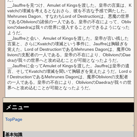
__Jauffreを見つけ、Amulet of Kingsを渡した。皇帝の言葉は、K
vatchの壊滅を考えるとなおさら、彼を不吉な予感で満たした。
Mehrunes Dagon、すなわちLord of Destructionは、悪魔の世界
であるOblivionの諸侯の一人である。皇帝の不在によって、Obliv
ionのdaedraは我々の世界に侵入することができるようになった
ようだ。
__Jauffreと会い、Amulet of Kingsを渡した。皇帝が言い残した
言葉と、さらにKvatchの壊滅という事件に、Jauffreは胸騒ぎを
覚えた。Lord of DestructionであるMehrunes Dagonは、魔界Ob
livionの支配者の一人である。皇帝の不在により、OblivionのDae
draが我々の世界へと攻め込むことが可能となったようだ。
__Jauffreに会ってAmulet of Kingsを渡した。Jauffreは皇帝の遺
言、そしてKvatchの壊滅を聞いて胸騒ぎを覚えたようだ。Lord o
f DestructionであるMehrunes Dagonは、魔界Oblivionの支配者
の一人である。皇帝の不在により、OblivionのDaedraが我々の世
界へと攻め込むことが可能となったようだ。
メニュー
TopPage
↑
基本知識