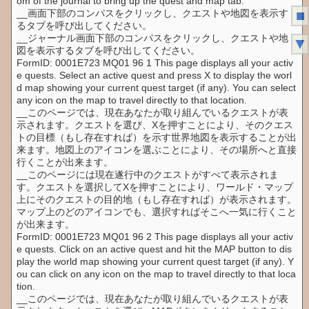
om of the journal to bring up the quest and map tab.
■
__画面下部のコンパスをクリックし、クエストや地図を表示す
るタブを呼び出してください。
__ジャーナル画面下部のコンパスをクリックし、クエストや地
▼
図を表示するタブを呼び出してください。
FormID: 0001E723 MQ01 96 1 This page displays all your activ
e quests. Select an active quest and press X to display the worl
d map showing your current quest target (if any). You can select
any icon on the map to travel directly to that location.
__このページでは、現在あなたが取り組んでいるクエストが表
示されます。クエストを選び、Xを押すことにより、そのクエス
トの目標（もし存在すれば）を示す世界地図を表示することが出
来ます。地図上のアイコンを選ぶことにより、その場所へと直接
行くことが出来ます。
__このページには現在遂行中のクエストがすべて表示されま
す。クエストを選択してXを押すことにより、ワールド・マップ
上にそのクエストの目的地（もし存在すれば）が表示されます。
マップ上のどのアイコンでも、選択すればそこへ一気に行くこと
が出来ます。
FormID: 0001E723 MQ01 96 2 This page displays all your activ
e quests. Click on an active quest and hit the MAP button to dis
play the world map showing your current quest target (if any). Y
ou can click on any icon on the map to travel directly to that loca
tion.
__このページでは、現在あなたが取り組んでいるクエストが表