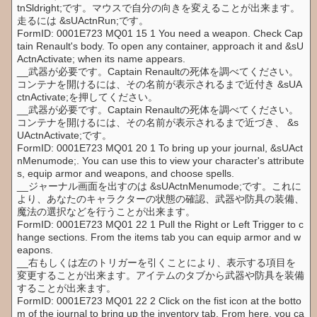
tnSldright;です。マウスで自分の向きを変えることが出来ます。
走るには &sUActnRun;です。
FormID: 0001E723 MQ01 15 1 You need a weapon. Check Cap
tain Renault's body. To open any container, approach it and &sU
ActnActivate; when its name appears.
__武器が必要です。Captain Renaultの死体を調べてください。
コンテナを開けるには、その名前が表示されるまで近付き &sUA
ctnActivate;を押してください。
__武器が必要です。Captain Renaultの死体を調べてください。
コンテナを開けるには、その名前が表示されるまで近づき、 &s
UActnActivate;です。
FormID: 0001E723 MQ01 20 1 To bring up your journal, &sUAct
nMenumode;. You can use this to view your character's attribute
s, equip armor and weapons, and choose spells.
__ジャーナル画面を出すのは &sUActnMenumode;です。これに
より、あなたのキャラクターの状態の確認、武器や防具の装備、
魔法の選択などを行うことが出来ます。
FormID: 0001E723 MQ01 22 1 Pull the Right or Left Trigger to c
hange sections. From the items tab you can equip armor and w
eapons.
__右もしくは左のトリガーを引くことにより、表示する項目を
変更することが出来ます。アイテムのタブから武器や防具を装備
することが出来ます。
FormID: 0001E723 MQ01 22 2 Click on the fist icon at the botto
m of the journal to bring up the inventory tab. From here, you ca