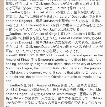
皇帝の不在によってOblivionのDaedraが我々の世界に侵入するこ
とが可能になるのではないかと、Jauffreは恐れている。
__Jauffreと会い、Amulet of Kingsを渡した。皇帝が言い残した
言葉に、Jauffreは胸騒ぎを覚えた。Lord of DestructionであるM
ehrunes Dagonは、魔界Oblivionの支配者の一人である。皇帝の
不在により、OblivionのDaedraが我々の世界へと攻め込むことが
可能になったのではないかとJauffreは恐れている。
__Jauffreに会ってAmulet of Kingsを渡した。Jauffreは皇帝の遺
言を聞いて胸騒ぎを覚えたようだ。Lord of DestructionであるM
ehrunes Dagonは、魔界Oblivionの支配者の一人である。皇帝の
不在により、OblivionのDaedraが我々の世界へと攻め込むことが
可能になったのではないかと心配しているようだ。
FormID: 0001E724 MQ02 50 1 I found Jauffre and gave him the
Amulet of Kings. The Emperor's words to me filled him with fore
boding, especially in light of the destruction of the city of Kvatch.
Mehrunes Dagon, the Lord of Destruction, is one of the princes
of Oblivion, the demonic world. It seems that with no Emperor o
n the throne, the daedra from Oblivion are able to invade our w
orld.
__Jauffreを見つけ、Amulet of Kingsを渡した。皇帝の言葉は、
とりわけKvatchの壊滅からも、彼を不吉な予感で満たした。Me
hrunes Dagon、すなわちLord of Destructionは、悪魔の世界で
あるOblivionの諸侯の一人である。皇帝の不在によって、Oblivio
nからのディドラによる我々の世界への侵略ができるようになっ
た。