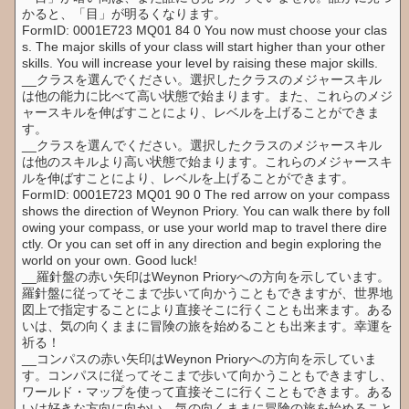
かると、「目」が明るくなります。
FormID: 0001E723 MQ01 84 0 You now must choose your clas
s. The major skills of your class will start higher than your other
skills. You will increase your level by raising these major skills.
__クラスを選んでください。選択したクラスのメジャースキル
は他の能力に比べて高い状態で始まります。また、これらのメジ
ャースキルを伸ばすことにより、レベルを上げることができま
す。
__クラスを選んでください。選択したクラスのメジャースキル
は他のスキルより高い状態で始まります。これらのメジャースキ
ルを伸ばすことにより、レベルを上げることができます。
FormID: 0001E723 MQ01 90 0 The red arrow on your compass
shows the direction of Weynon Priory. You can walk there by foll
owing your compass, or use your world map to travel there dire
ctly. Or you can set off in any direction and begin exploring the
world on your own. Good luck!
__羅針盤の赤い矢印はWeynon Prioryへの方向を示しています。
羅針盤に従ってそこまで歩いて向かうこともできますが、世界地
図上で指定することにより直接そこに行くことも出来ます。ある
いは、気の向くままに冒険の旅を始めることも出来ます。幸運を
祈る！
__コンパスの赤い矢印はWeynon Prioryへの方向を示していま
す。コンパスに従ってそこまで歩いて向かうこともできますし、
ワールド・マップを使って直接そこに行くこともできます。ある
いは好きな方向に向かい、気の向くままに冒険の旅を始めること