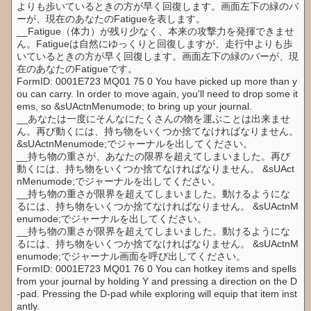
よりも歩いているときの方が早く回復します。画面左下の緑のバ
ーが、現在のあなたのFatigueを表します。
__Fatigue（体力）が残り少なく、本来の攻撃力を発揮できませ
ん。Fatigueは自然にゆっくりと回復しますが、走行中よりも歩
いているときの方が早く回復します。画面左下の緑のバーが、現
在のあなたのFatigueです。
FormID: 0001E723 MQ01 75 0 You have picked up more than y
ou can carry. In order to move again, you'll need to drop some it
ems, so &sUActnMenumode; to bring up your journal.
__あなたは一度にそんなにたくさんの物を運ぶことは出来ませ
ん。再び動くには、持ち物をいくつか捨てなければなりません。
&sUActnMenumode;でジャーナルを出してください。
__持ち物の重さが、あなたの限界を超えてしまいました。再び
動くには、持ち物をいくつか捨てなければなりません。 &sUAct
nMenumode;でジャーナルを出してください。
__持ち物の重さが限界を超えてしまいました。動けるようにな
るには、持ち物をいくつか捨てなければなりません。 &sUActnM
enumode;でジャーナルを出してください。
__持ち物の重さが限界を超えてしまいました。動けるようにな
るには、持ち物をいくつか捨てなければなりません。 &sUActnM
enumode;でジャーナル画面を呼び出してください。
FormID: 0001E723 MQ01 76 0 You can hotkey items and spells
from your journal by holding Y and pressing a direction on the D
-pad. Pressing the D-pad while exploring will equip that item inst
antly.