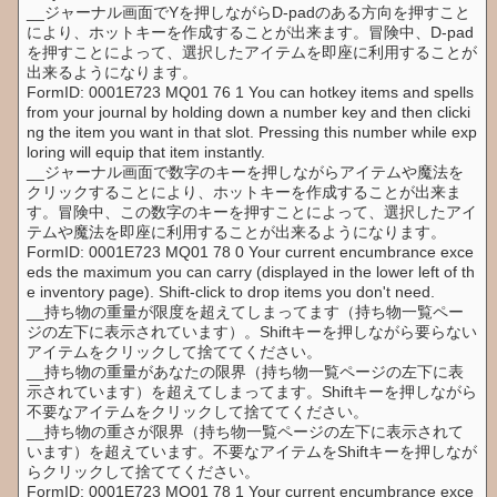
__ジャーナル画面でYを押しながらD-padのある方向を押すこと
により、ホットキーを作成することが出来ます。冒険中、D-pad
を押すことによって、選択したアイテムを即座に利用することが
出来るようになります。
FormID: 0001E723 MQ01 76 1 You can hotkey items and spells
from your journal by holding down a number key and then clicki
ng the item you want in that slot. Pressing this number while exp
loring will equip that item instantly.
__ジャーナル画面で数字のキーを押しながらアイテムや魔法を
クリックすることにより、ホットキーを作成することが出来ま
す。冒険中、この数字のキーを押すことによって、選択したアイ
テムや魔法を即座に利用することが出来るようになります。
FormID: 0001E723 MQ01 78 0 Your current encumbrance exce
eds the maximum you can carry (displayed in the lower left of th
e inventory page). Shift-click to drop items you don't need.
__持ち物の重量が限度を超えてしまってます（持ち物一覧ペー
ジの左下に表示されています）。Shiftキーを押しながら要らない
アイテムをクリックして捨ててください。
__持ち物の重量があなたの限界（持ち物一覧ページの左下に表
示されています）を超えてしまってます。Shiftキーを押しながら
不要なアイテムをクリックして捨ててください。
__持ち物の重さが限界（持ち物一覧ページの左下に表示されて
います）を超えています。不要なアイテムをShiftキーを押しなが
らクリックして捨ててください。
FormID: 0001E723 MQ01 78 1 Your current encumbrance exce