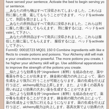
have served your sentence. Activate the bed to begin serving yo
ur sentence.
__あなたの持ち物はすべて没収されてしまいました。これらは
刑に服した後、返してもらうことができます。 ベッドをactivate
して、刑罰を受けましょう。
__あなたの所持品はすべて衛兵に没収されました。これらは刑
に服した後に返してもらえます。 刑に服するには、ベッドをacti
vateして下さい。
__あなたの所持品はすべて衛兵に没収されました。これらは服
役した後に返してもらえます。 服役するには、ベッドをactivate
して下さい。
FormID: 0001E723 MQ01 150 0 Combine ingredients with like e
ffects to create potions and poisons. Your Alchemy skill will mak
e your creations more powerful. The more potions you create, t
he higher your alchemy skill will go. Use additional apparatuses
to improve the strength of the potions you create.
__似たような効果を持つingredient（材料）を組み合わせ、薬や
毒薬を作ることが出来ます。錬金術の能力の向上によって、薬の
生成をより強力に行うことが可能となります。薬の生成を行えば
行うほど、alchemy能力は上昇します。また、より多くの器具を
用いればより効果の大きい薬を生成することができます。
__似たような効果を持つingredient（材料）を組み合わせて、薬
や毒を生成することができます。錬金術の能力の向上によって、
薬の生成をより強力に行えるようになります。薬の生成を行えば
行うほど、alchemy能力は向上します。器具次第でより効果の大