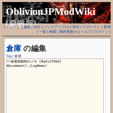
OblivionJPModWiki
(避難所)
[
トップ
] [
編集
|
差分
|
バックアップ
(
+
) |
添付
|
リロード
] [
新規
|
一覧
|
検索
|
最終更新
(
+
) |
ヘルプ
|
ログイン
]
倉庫
の編集
Top
/
倉庫