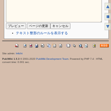
▲
■
▼
テキスト整形のルールを表示する
Site admin:
Irrlicht
PukiWiki 1.5.3
© 2001-2020
PukiWiki Development Team
. Powered by PHP 7.4 : HTML
convert time: 0.001 sec.