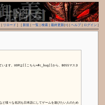
付
|
リロード
] [
新規
|
一覧
|
検索
|
最終更新
(
+
) |
ヘルプ
|
ログイン
]