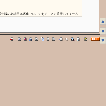
▲
■
▼