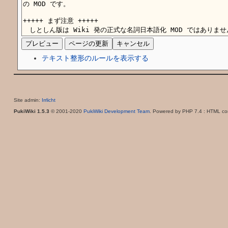
テキスト整形のルールを表示する
Site admin:
Irrlicht
PukiWiki 1.5.3
© 2001-2020
PukiWiki Development Team
. Powered by PHP 7.4 : HTML con