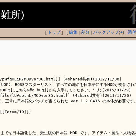
避難所)
[
トップ
] [
編集
|
差分
|
バックアップ
(
+
) |
添