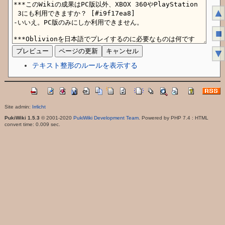
▲
■
▼
テキスト整形のルールを表示する
Site admin:
Irrlicht
PukiWiki 1.5.3
© 2001-2020
PukiWiki Development Team
. Powered by PHP 7.4 : HTML
convert time: 0.009 sec.