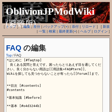
OblivionJPModWiki
(避難所)
[
トップ
] [
編集
|
差分
|
バックアップ
(
+
) |
添付
|
リロード
] [
新規
|
一覧
|
検索
|
最終更新
(
+
) |
ヘルプ
|
ログイン
]
FAQ
の編集
Top
/
FAQ