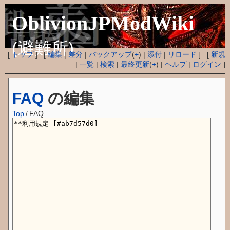
OblivionJPModWiki
(避難所)
[
トップ
] [
編集
|
差分
|
バックアップ
(
+
) |
添付
|
リロード
] [
新規
|
一覧
|
検索
|
最終更新
(
+
) |
ヘルプ
|
ログイン
]
FAQ
の編集
Top
/
FAQ