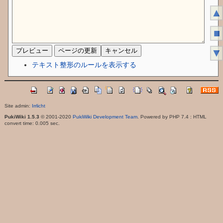
▲
■
▼
テキスト整形のルールを表示する
Site admin:
Irrlicht
PukiWiki 1.5.3
© 2001-2020
PukiWiki Development Team
. Powered by PHP 7.4 : HTML
convert time: 0.005 sec.