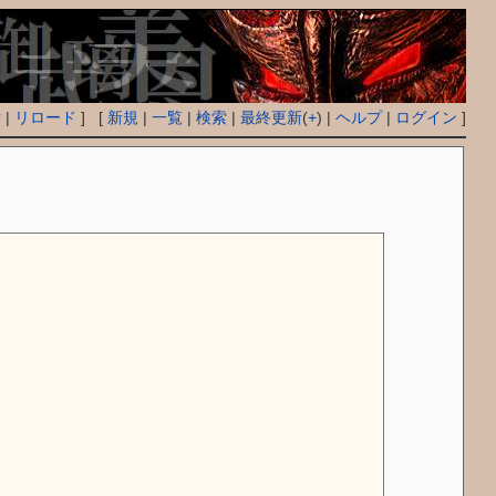
付
|
リロード
] [
新規
|
一覧
|
検索
|
最終更新
(
+
) |
ヘルプ
|
ログイン
]