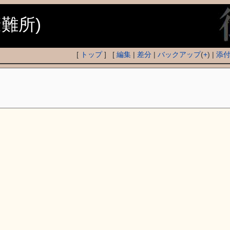
避難所)
[
トップ
] [
編集
|
差分
|
バックアップ
(
+
) |
添