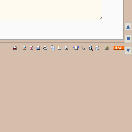
▲
■
▼