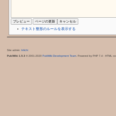
テキスト整形のルールを表示する
Site admin:
Irrlicht
PukiWiki 1.5.3
© 2001-2020
PukiWiki Development Team
. Powered by PHP 7.4 : HTML con