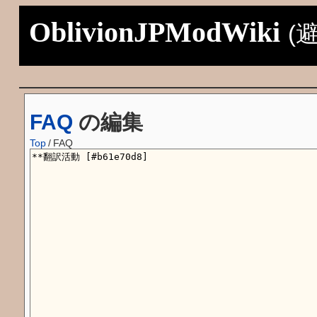
OblivionJPModWiki
(
FAQ
の編集
Top
/
FAQ