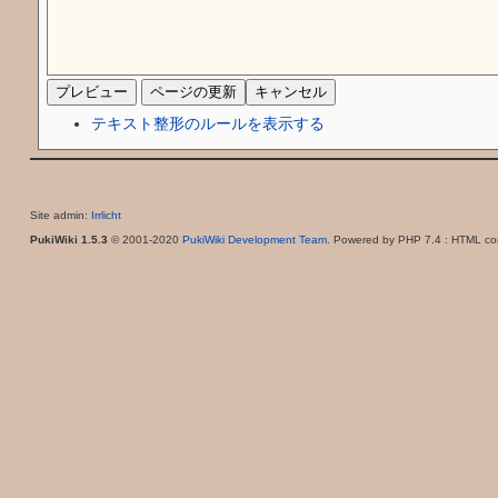
テキスト整形のルールを表示する
Site admin:
Irrlicht
PukiWiki 1.5.3
© 2001-2020
PukiWiki Development Team
. Powered by PHP 7.4 : HTML con