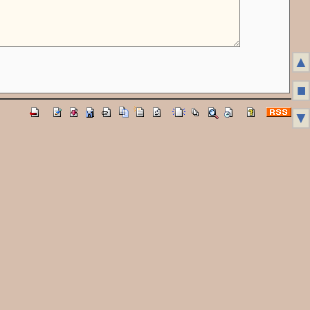
▲
■
▼