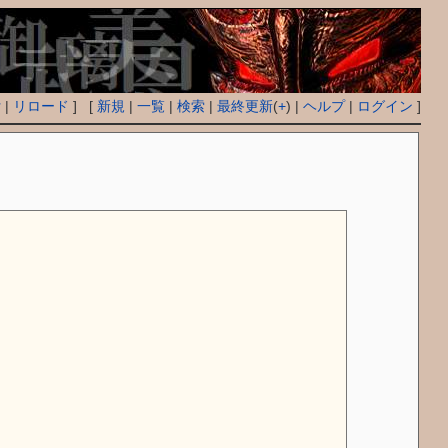
付
|
リロード
] [
新規
|
一覧
|
検索
|
最終更新
(
+
) |
ヘルプ
|
ログイン
]