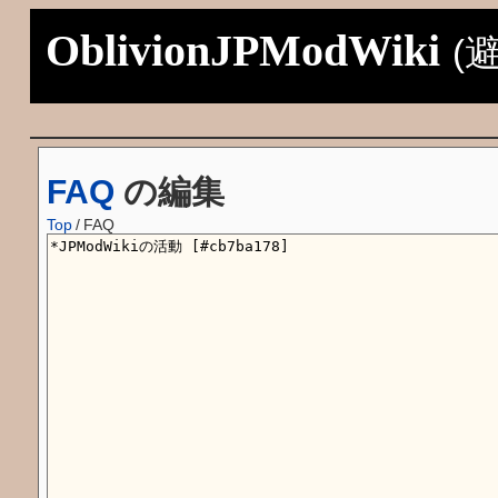
OblivionJPModWiki
(
FAQ
の編集
Top
/
FAQ