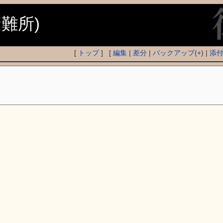
避難所)
[
トップ
] [
編集
|
差分
|
バックアップ
(
+
) |
添