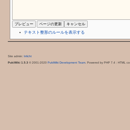
テキスト整形のルールを表示する
Site admin:
Irrlicht
PukiWiki 1.5.3
© 2001-2020
PukiWiki Development Team
. Powered by PHP 7.4 : HTML con