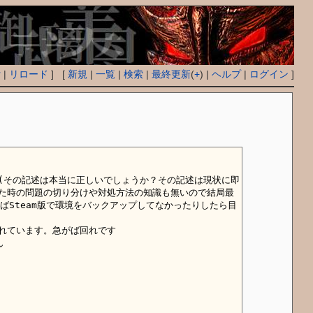
付
|
リロード
] [
新規
|
一覧
|
検索
|
最終更新
(
+
) |
ヘルプ
|
ログイン
]