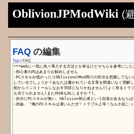
OblivionJPModWiki
(
FAQ
の編集
Top
/
FAQ