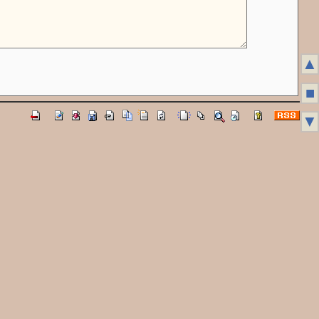
▲
■
▼