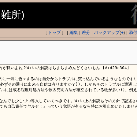
避難所)
[
トップ
] [
編集
|
差分
|
バックアップ
(
+
) |
添