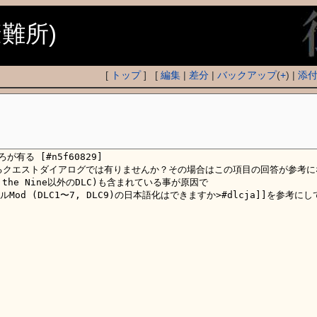
避難所)
[
トップ
] [
編集
|
差分
|
バックアップ
(
+
) |
添