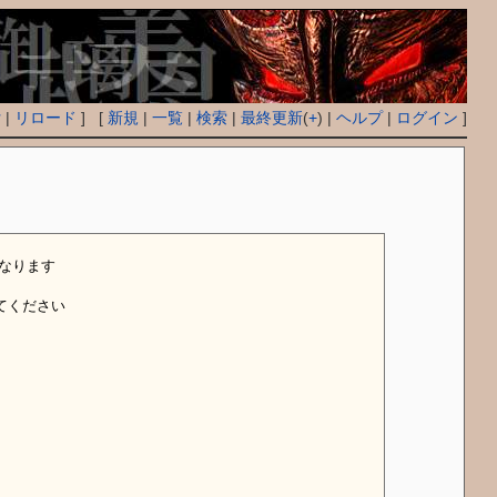
付
|
リロード
] [
新規
|
一覧
|
検索
|
最終更新
(
+
) |
ヘルプ
|
ログイン
]