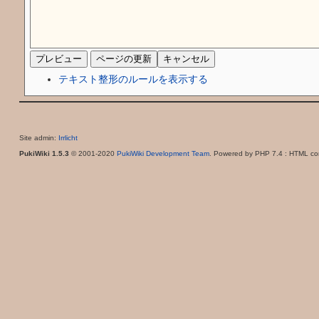
テキスト整形のルールを表示する
Site admin:
Irrlicht
PukiWiki 1.5.3
© 2001-2020
PukiWiki Development Team
. Powered by PHP 7.4 : HTML con