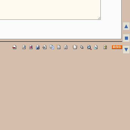
▲
■
▼