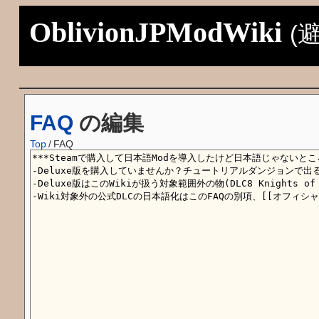
OblivionJPModWiki
(
FAQ
の編集
Top
/
FAQ