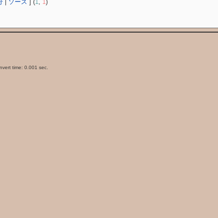
分
|
ソース
] (
1
,
1
)
vert time: 0.001 sec.