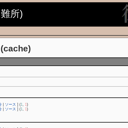
避難所)
) (cache)
分
|
ソース
] (
1
,
1
)
分
|
ソース
] (
1
,
1
)