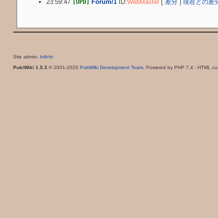
23:59:47
Forum/1
ID:
WebMaster
[
差分
|
現在との差
[UPD]
Site admin:
Irrlicht
PukiWiki 1.5.3
© 2001-2020
PukiWiki Development Team
. Powered by PHP 7.4 : HTML con