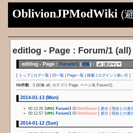
OblivionJPModWiki
(
editlog - Page : Forum/1 (all
editlog - Page :
Forum/1
(
) :
閲覧
[
トップ
|
ログ一覧
|
ID一覧
|
Page一覧
|
検索
|
ログイン
|
使い方
]
Hit件数
: 3 (対象:all; カテゴリ:Page; ページ名:Forum/1)
2014-01-13 (Mon)
00:13:25
Forum/1
ID:
WebMaster
[
差分
|
現在との差
[UPD]
00:12:57
Forum/1
ID:
WebMaster
[
差分
|
現在との差
[UPD]
2014-01-12 (Sun)