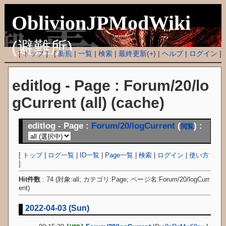
OblivionJPModWiki
(避難所)
[
トップ
] [
新規
|
一覧
|
検索
|
最終更新
(
+
) |
ヘルプ
|
ログイン
]
editlog - Page : Forum/20/lo
gCurrent (all) (cache)
editlog - Page :
Forum/20/logCurrent
(
) :
閲覧
[
トップ
|
ログ一覧
|
ID一覧
|
Page一覧
|
検索
|
ログイン
|
使い方
]
Hit件数
: 74 (対象:all; カテゴリ:Page; ページ名:Forum/20/logCurr
ent)
2022-04-03 (Sun)