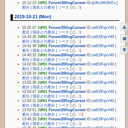
15:12:23
Forum/20/logCurrent
ID:
qUKrvMcBd7u
[
[UPD]
差分
|
現在との差分
|
ソース
] (
1
,
0
)
2019-10-21 (Mon)
▲
15:02:07
Forum/20/logCurrent
ID:
zetE0FqxV40
[
[UPD]
差分
|
現在との差分
|
ソース
] (
1
,
1
)
14:43:26
Forum/20/logCurrent
ID:
zetE0FqxV40
[
[UPD]
■
差分
|
現在との差分
|
ソース
] (
1
,
1
)
14:41:38
Forum/20/logCurrent
ID:
zetE0FqxV40
[
[UPD]
▼
差分
|
現在との差分
|
ソース
] (
1
,
1
)
14:40:32
Forum/20/logCurrent
ID:
zetE0FqxV40
[
[UPD]
差分
|
現在との差分
|
ソース
] (
2
,
2
)
14:02:05
Forum/20/logCurrent
ID:
zetE0FqxV40
[
[UPD]
差分
|
現在との差分
|
ソース
] (
1
,
1
)
13:58:34
Forum/20/logCurrent
ID:
zetE0FqxV40
[
[UPD]
差分
|
現在との差分
|
ソース
] (
8
,
1
)
13:55:38
Forum/20/logCurrent
ID:
zetE0FqxV40
[
[UPD]
差分
|
現在との差分
|
ソース
] (
2
,
1
)
13:54:47
Forum/20/logCurrent
ID:
zetE0FqxV40
[
[UPD]
差分
|
現在との差分
|
ソース
] (
1
,
0
)
13:54:11
Forum/20/logCurrent
ID:
zetE0FqxV40
[
[UPD]
差分
|
現在との差分
|
ソース
] (
0
,
2
)
13:53:51
Forum/20/logCurrent
ID:
zetE0FqxV40
[
[UPD]
差分
|
現在との差分
|
ソース
] (
0
,
10
)
13:49:28
Forum/20/logCurrent
ID:
zetE0FqxV40
[
[UPD]
差分
|
現在との差分
|
ソース
] (
2
,
3
)