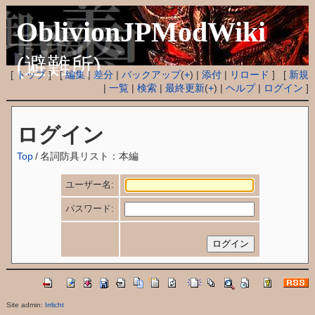
OblivionJPModWiki
(避難所)
[
トップ
] [
編集
|
差分
|
バックアップ
(
+
) |
添付
|
リロード
] [
新規
|
一覧
|
検索
|
最終更新
(
+
) |
ヘルプ
|
ログイン
]
ログイン
Top
/
名詞防具リスト：本編
ユーザー名:
パスワード:
Site admin:
Irrlicht