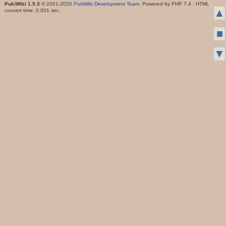
PukiWiki 1.5.3
© 2001-2020
PukiWiki Development Team
. Powered by PHP 7.4 : HTML
▲
convert time: 0.001 sec.
■
▼