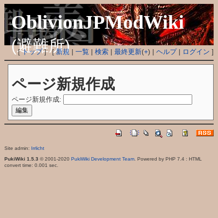
OblivionJPModWiki
(避難所)
[
トップ
] [
新規
|
一覧
|
検索
|
最終更新
(
+
) |
ヘルプ
|
ログイン
]
ページ新規作成
ページ新規作成:
Site admin:
Irrlicht
PukiWiki 1.5.3
© 2001-2020
PukiWiki Development Team
. Powered by PHP 7.4 : HTML
convert time: 0.001 sec.