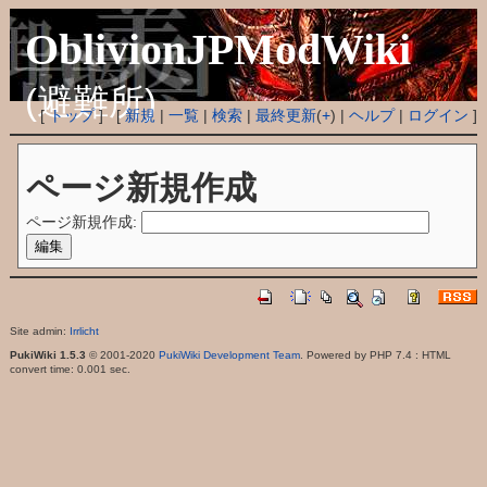
OblivionJPModWiki
(避難所)
[
トップ
] [
新規
|
一覧
|
検索
|
最終更新
(
+
) |
ヘルプ
|
ログイン
]
ページ新規作成
ページ新規作成:
Site admin:
Irrlicht
PukiWiki 1.5.3
© 2001-2020
PukiWiki Development Team
. Powered by PHP 7.4 : HTML
convert time: 0.001 sec.