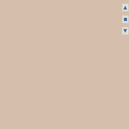
▲
■
▼