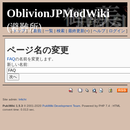
OblivionJPModWiki
(避難所)
[
トップ
] [
新規
|
一覧
|
検索
|
最終更新
(
+
) |
ヘルプ
|
ログイン
]
ページ名の変更
FAQ
の名前を変更します。
新しい名前:
Site admin:
Irrlicht
PukiWiki 1.5.3
© 2001-2020
PukiWiki Development Team
. Powered by PHP 7.4 : HTML
convert time: 0.013 sec.