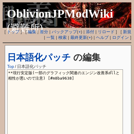
OblivionJPModWiki
(避難所)
[
トップ
] [
編集
|
差分
|
バックアップ
(
+
) |
添付
|
リロード
] [
新規
|
一覧
|
検索
|
最終更新
(
+
) |
ヘルプ
|
ログイン
]
日本語化パッチ
の編集
Top
/
日本語化パッチ