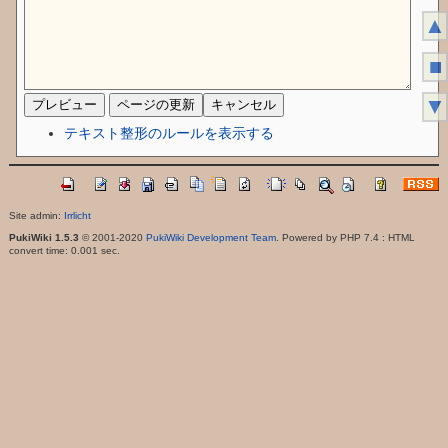
▲
■
▼
テキスト整形のルールを表示する
Site admin:
Irrlicht
PukiWiki 1.5.3
© 2001-2020
PukiWiki Development Team
. Powered by PHP 7.4 : HTML
convert time: 0.001 sec.