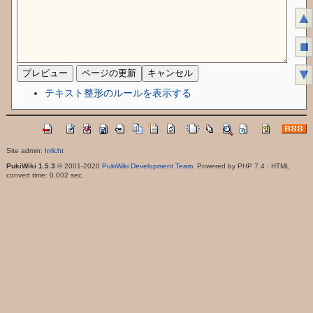
▲
■
▼
テキスト整形のルールを表示する
Site admin:
Irrlicht
PukiWiki 1.5.3
© 2001-2020
PukiWiki Development Team
. Powered by PHP 7.4 : HTML
convert time: 0.002 sec.