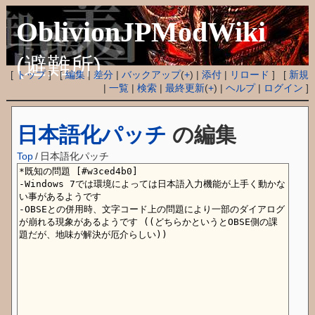
OblivionJPModWiki
(避難所)
[
トップ
] [
編集
|
差分
|
バックアップ
(
+
) |
添付
|
リロード
] [
新規
|
一覧
|
検索
|
最終更新
(
+
) |
ヘルプ
|
ログイン
]
日本語化パッチ
の編集
Top
/
日本語化パッチ