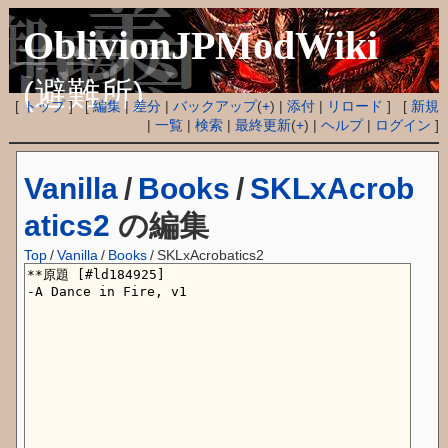
OblivionJPModWiki
(避難所)
[
トップ
] [
編集
|
差分
|
バックアップ
(
+
) |
添付
|
リロード
] [
新規
|
一覧
|
検索
|
最終更新
(
+
) |
ヘルプ
|
ログイン
]
Vanilla
/
Books
/
SKLxAcrob
atics2
の編集
Top
/
Vanilla
/
Books
/
SKLxAcrobatics2