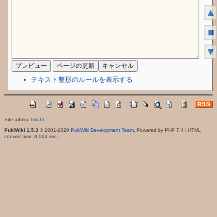
▲
■
▼
テキスト整形のルールを表示する
Site admin:
Irrlicht
PukiWiki 1.5.3
© 2001-2020
PukiWiki Development Team
. Powered by PHP 7.4 : HTML
convert time: 0.003 sec.