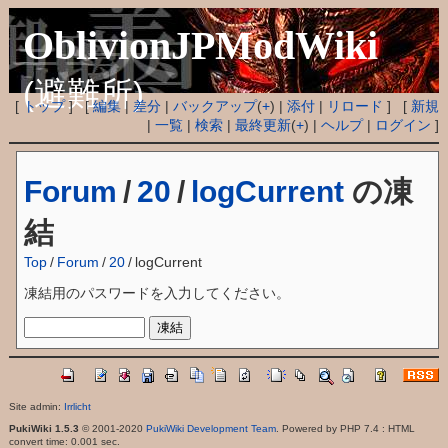
OblivionJPModWiki
(避難所)
[
トップ
] [
編集
|
差分
|
バックアップ
(
+
) |
添付
|
リロード
] [
新規
|
一覧
|
検索
|
最終更新
(
+
) |
ヘルプ
|
ログイン
]
Forum
/
20
/
logCurrent
の凍
結
Top
/
Forum
/
20
/
logCurrent
凍結用のパスワードを入力してください。
Site admin:
Irrlicht
PukiWiki 1.5.3
© 2001-2020
PukiWiki Development Team
. Powered by PHP 7.4 : HTML
convert time: 0.001 sec.