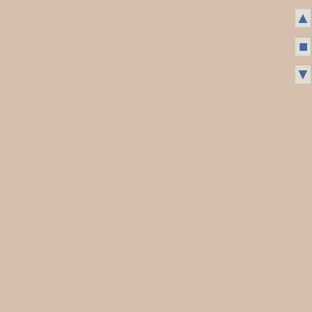
▲
■
▼